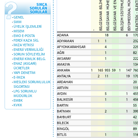
·
GENEL
·
SMM
·
ÜYELİK İŞLEMLERİ
·
MİSEM
ADANA
18
6
17
·
EMO E-POSTA
·
FERDİ KAZA SİG.
ADIYAMAN
1
1
23
·
İMZA YETKİSİ
AFYONKARAHİSAR
4
22
·
ENERJİ VERİMLİLİĞİ
AĞRI
1
82
·
SORUN SÖYLEYELİM
AKSARAY
1
22
·
ENERJİ KİMLİK BELG.
·
ENAZ (ASGARİ)
AMASYA
13
ÜCRETLER
ANKARA
1
165
955
59
1
147
76
·
YAPI DENETİM
ANTALYA
2
11
19
17
·
E-İMZA
·
MESLEKİ SORUMLULUK
ARDAHAN
20
SİGORTASI
ARTVİN
11
·
LPG SORUMLU
AYDIN
5
1
45
MÜDÜRLÜK
BALIKESİR
1
1
45
·
EMBK
·
KVKK
BARTIN
55
BATMAN
2
1
39
BAYBURT
42
BİLECİK
13
BİNGÖL
89
BİTLİS
1
11