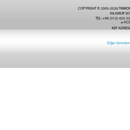
COPYRIGHT © 2005-2026 TMMOB
IHLAMUR SO
TEL: +90 (312) 425 32
KEP ADRESİ
Diğer birimlerin