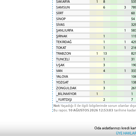
SAKARYA
1
8
53
SAMSUN
6
3
78
SİİRT
60
SİNOP
54
SİVAS
32
ŞANLIURFA
1
58
ŞIRNAK
1
11
TEKİRDAĞ
1
1
42
TOKAT
1
1
21
TRABZON
1
13
82
TUNCELİ
1
31
UŞAK
3
19
VAN
4
1
33
YALOVA
10
YOZGAT
1
13
ZONGULDAK
3
26
_BİLİNMİYOR
1
1
_YURTDIŞI
2
7
Not:
Yaşadığı İl ile ilgili bilgilerinde sorun olanlar dış
Bu rapor,
10 AĞUSTOS 2026 12:53:03
tarihine kadar
Oda aidatlarınızı kredi kar
ÜYE HAKLAR