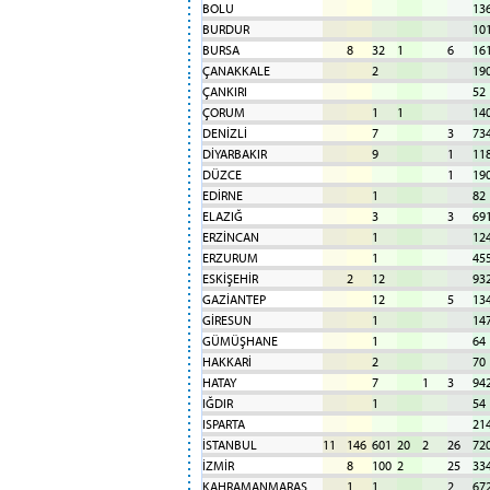
BOLU
13
BURDUR
10
BURSA
8
32
1
6
16
ÇANAKKALE
2
19
ÇANKIRI
52
ÇORUM
1
1
14
DENİZLİ
7
3
73
DİYARBAKIR
9
1
11
DÜZCE
1
19
EDİRNE
1
82
ELAZIĞ
3
3
69
ERZİNCAN
1
12
ERZURUM
1
45
ESKİŞEHİR
2
12
93
GAZİANTEP
12
5
13
GİRESUN
1
14
GÜMÜŞHANE
1
64
HAKKARİ
2
70
HATAY
7
1
3
94
IĞDIR
1
54
ISPARTA
21
İSTANBUL
11
146
601
20
2
26
72
İZMİR
8
100
2
25
33
KAHRAMANMARAŞ
1
1
2
67