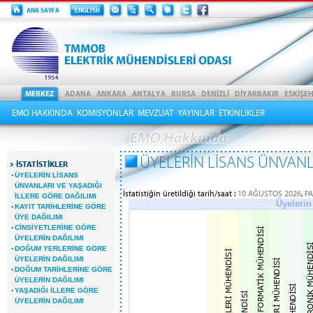
EMO HAKKINDA
KOMİSYONLAR
MEVZUAT
YAYINLAR
ETKİNLİKLER
ÜYELERİN LİSANS ÜNVANLA
İSTATİSTİKLER
·
ÜYELERİN LİSANS
ÜNVANLARI VE YAŞADIĞI
İstatistiğin üretildiği tarih/saat :
10 AĞUSTOS 2026
,
PA
İLLERE GÖRE DAĞILIMI
Üyelerin
·
KAYIT TARİHLERİNE GÖRE
ÜYE DAĞILIMI
·
CİNSİYETLERİNE GÖRE
ÜYELERİN DAĞILIMI
·
DOĞUM YERLERİNE GÖRE
ÜYELERİN DAĞILIMI
·
DOĞUM TARİHLERİNE GÖRE
ÜYELERİN DAĞILIMI
·
YAŞADIĞI İLLERE GÖRE
ÜYELERİN DAĞILIMI