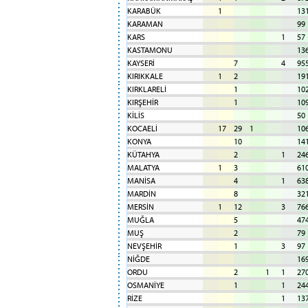
KARABÜK
1
13
KARAMAN
99
KARS
1
57
KASTAMONU
13
KAYSERİ
7
4
95
KIRIKKALE
1
2
19
KIRKLARELİ
1
10
KIRŞEHİR
1
10
KİLİS
50
KOCAELİ
17
29
1
10
KONYA
10
14
KÜTAHYA
2
1
24
MALATYA
1
3
61
MANİSA
4
1
63
MARDİN
8
32
MERSİN
1
12
3
76
MUĞLA
5
47
MUŞ
2
79
NEVŞEHİR
1
3
97
NİĞDE
16
ORDU
2
1
1
27
OSMANİYE
1
1
24
RİZE
1
13