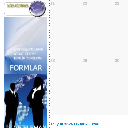
21
22
23
28
29
30
Eylül 2026 Etkinlik Listesi