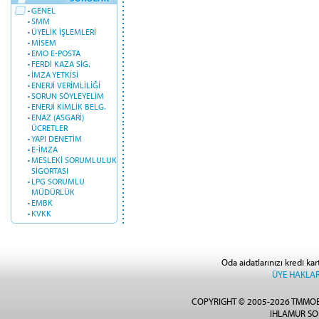
·
GENEL
·
SMM
·
ÜYELİK İŞLEMLERİ
·
MİSEM
·
EMO E-POSTA
·
FERDİ KAZA SİG.
·
İMZA YETKİSİ
·
ENERJİ VERİMLİLİĞİ
·
SORUN SÖYLEYELİM
·
ENERJİ KİMLİK BELG.
·
ENAZ (ASGARİ)
ÜCRETLER
·
YAPI DENETİM
·
E-İMZA
·
MESLEKİ SORUMLULUK
SİGORTASI
·
LPG SORUMLU
MÜDÜRLÜK
·
EMBK
·
KVKK
Oda aidatlarınızı kredi kar
ÜYE HAKLAR
COPYRIGHT © 2005-2026 TMMOB
IHLAMUR SO