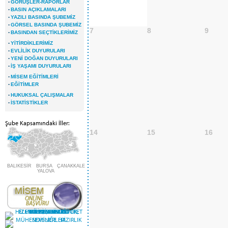
·
GÖRÜŞLER-RAPORLAR
·
BASIN AÇIKLAMALARI
·
YAZILI BASINDA ŞUBEMİZ
·
GÖRSEL BASINDA ŞUBEMİZ
7
8
9
·
BASINDAN SEÇTİKLERİMİZ
·
YİTİRDİKLERİMİZ
·
EVLİLİK DUYURULARI
·
YENİ DOĞAN DUYURULARI
·
İŞ YAŞAMI DUYURULARI
·
MİSEM EĞİTİMLERİ
·
EĞİTİMLER
·
HUKUKSAL ÇALIŞMALAR
·
İSTATİSTİKLER
Şube Kapsamındaki İller:
14
15
16
BALIKESİR BURSA ÇANAKKALE
YALOVA