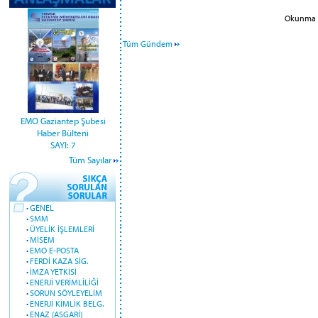
Okunma S
Tüm Gündem
EMO Gaziantep Şubesi
Haber Bülteni
SAYI: 7
Tüm Sayılar
·
GENEL
·
SMM
·
ÜYELİK İŞLEMLERİ
·
MİSEM
·
EMO E-POSTA
·
FERDİ KAZA SİG.
·
İMZA YETKİSİ
·
ENERJİ VERİMLİLİĞİ
·
SORUN SÖYLEYELİM
·
ENERJİ KİMLİK BELG.
·
ENAZ (ASGARİ)