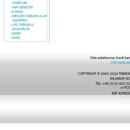
ÜCRETLER
·
YAPI DENETİM
·
E-İMZA
·
MESLEKİ SORUMLULUK
SİGORTASI
·
LPG SORUMLU
MÜDÜRLÜK
·
EMBK
·
KVKK
Oda aidatlarınızı kredi kar
ÜYE HAKLAR
COPYRIGHT © 2005-2026 TMMOB
IHLAMUR SO
TEL: +90 (312) 425 32
KEP ADRESİ