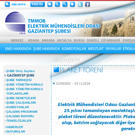
EMO HAKKINDA
ŞUBE HAKKINDA
KOMİSYONLAR
MEVZUAT
YAYINLAR
ETKİNL
PLAKET TÖRENİ
·
ŞUBE Giriş Sayfası
GAZİANTEP ŞUBE
·
ŞUBE TARİHÇESİ
GÜNDEM - 03.12.2024
·
ŞUBE YÖNETİM KURULU
·
ŞUBE YÖNETİM KURULU
TOPLANTILARI
·
ŞUBE DENETÇİLERİ
·
ŞUBE ÇALIŞANLARI
Elektrik Mühendisleri Odası Gaziant
·
KOMİSYONLAR
25.yılını tamamlayan meslektaşla
·
ÇALIŞMA PROGRAMI
plaket töreni düzenlenecektir. Plake
·
ÇALIŞMA RAPORU
·
TEMSİLCİLİKLER
olup, katılım sağlayacak diğer üy
·
HABERLER
gerek
·
DUYURULAR