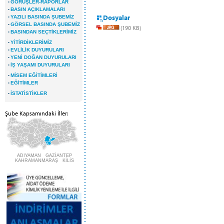
·
GÖRÜŞLER-RAPORLAR
·
BASIN AÇIKLAMALARI
·
Dosyalar
YAZILI BASINDA ŞUBEMİZ
·
GÖRSEL BASINDA ŞUBEMİZ
(190 KB)
·
BASINDAN SEÇTİKLERİMİZ
·
YİTİRDİKLERİMİZ
·
EVLİLİK DUYURULARI
·
YENİ DOĞAN DUYURULARI
·
İŞ YAŞAMI DUYURULARI
·
MİSEM EĞİTİMLERİ
·
EĞİTİMLER
·
İSTATİSTİKLER
Şube Kapsamındaki İller:
ADIYAMAN GAZİANTEP
KAHRAMANMARAŞ KİLİS