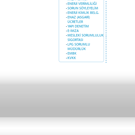
·
ENERJİ VERİMLİLİĞİ
·
SORUN SÖYLEYELİM
·
ENERJİ KİMLİK BELG.
·
ENAZ (ASGARİ)
ÜCRETLER
·
YAPI DENETİM
·
E-İMZA
·
MESLEKİ SORUMLULUK
SİGORTASI
·
LPG SORUMLU
MÜDÜRLÜK
·
EMBK
·
KVKK