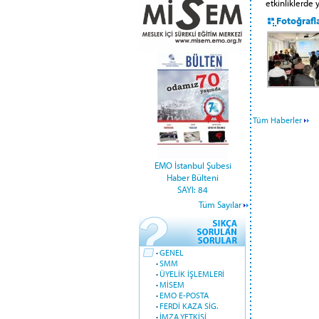
etkinliklerde
Fotoğrafl
Tüm Haberler
EMO İstanbul Şubesi
Haber Bülteni
SAYI: 84
Tüm Sayılar
·
GENEL
·
SMM
·
ÜYELİK İŞLEMLERİ
·
MİSEM
·
EMO E-POSTA
·
FERDİ KAZA SİG.
·
İMZA YETKİSİ