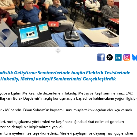
islik Geliştirme Seminerlerinde bugün Elektrik Tesislerinde
Hakediş, Metraj ve Keşif Seminerimizi Gerçekleştirdik
Şubesi Eğitim Merkezinde düzenlenen Hakediş, Metraj ve Keşif seminerimiz, EMO
Başkanı Burak Daşdemir`in açılış konuşmasıyla başladı ve katılımcıların yoğun ilgisiyl
trik Mühendisi Erkan Solmaz`ın kapsamlı sunumuyla teknik açıdan oldukça verimli
eri, metraj çıkarma yöntemleri ve keşif hazırlığında dikkat edilmesi gereken
erine detaylı bir bilgilendirme yapıldı.
yan tüm üyelerimize teşekkür ederiz. Mesleki paylaşım ve dayanışmayı güçlendiren