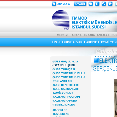
EMO HAKKINDA
ŞUBE HAKKINDA
KOMİSYON
ELEKTR
·
ŞUBE Giriş Sayfası
İSTANBUL ŞUBE
GERÇEKLE
·
ŞUBE TARİHÇESİ
·
ŞUBE YÖNETİM KURULU
·
ŞUBE YÖNETİM KURULU
TOPLANTILARI
·
ŞUBE DENETÇİLERİ
·
ŞUBE ÇALIŞANLARI
·
KOMİSYONLAR
·
ÇALIŞMA PROGRAMI
·
ÇALIŞMA RAPORU
·
TEMSİLCİLİKLER
·
HABERLER
·
DUYURULAR