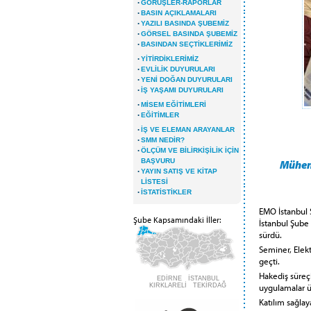
·
GÖRÜŞLER-RAPORLAR
·
BASIN AÇIKLAMALARI
·
YAZILI BASINDA ŞUBEMİZ
·
GÖRSEL BASINDA ŞUBEMİZ
·
BASINDAN SEÇTİKLERİMİZ
·
YİTİRDİKLERİMİZ
·
EVLİLİK DUYURULARI
·
YENİ DOĞAN DUYURULARI
·
İŞ YAŞAMI DUYURULARI
·
MİSEM EĞİTİMLERİ
·
EĞİTİMLER
·
İŞ VE ELEMAN ARAYANLAR
·
SMM NEDİR?
·
ÖLÇÜM VE BİLİRKİŞİLİK İÇİN
BAŞVURU
Mühend
·
YAYIN SATIŞ VE KİTAP
LİSTESİ
·
İSTATİSTİKLER
EMO İstanbul 
Şube Kapsamındaki İller:
İstanbul Şube 
sürdü.
Seminer, Elek
geçti.
Hakediş süreçl
EDİRNE İSTANBUL
uygulamalar üz
KIRKLARELİ TEKİRDAĞ
Katılım sağla