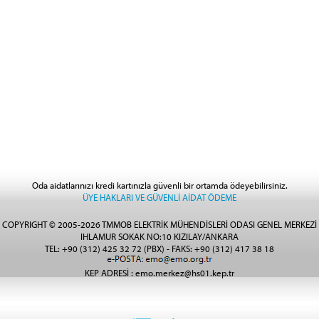
Oda aidatlarınızı kredi kartınızla güvenli bir ortamda ödeyebilirsiniz.
ÜYE HAKLARI VE GÜVENLİ AİDAT ÖDEME
COPYRIGHT © 2005-2026 TMMOB ELEKTRİK MÜHENDİSLERİ ODASI GENEL MERKEZİ
IHLAMUR SOKAK NO:10 KIZILAY/ANKARA
TEL: +90 (312) 425 32 72 (PBX) - FAKS: +90 (312) 417 38 18
KEP ADRESİ : emo.merkez@hs01.kep.tr