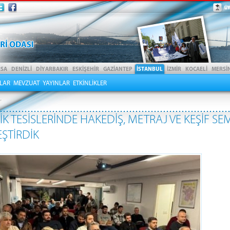
LAR
MEVZUAT
YAYINLAR
ETKİNLİKLER
İK TESİSLERİNDE HAKEDİŞ, METRAJ VE KEŞİF SE
ŞTİRDİK