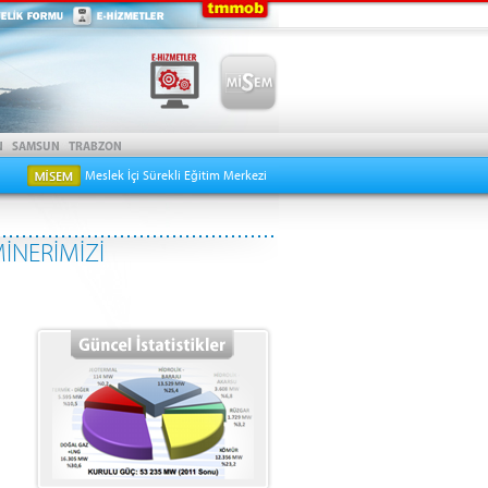
Meslek İçi Sürekli Eğitim Merkezi
MİNERİMİZİ