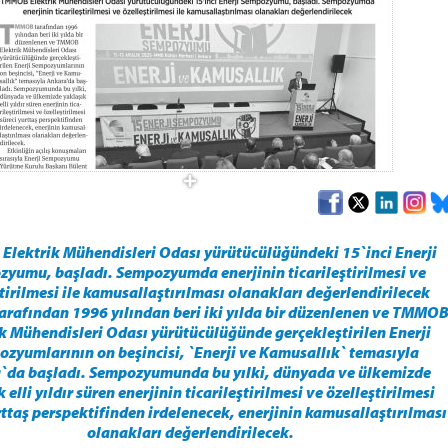
lektrik Mühendisleri Odası yürütücülüğündeki 15`inci Enerji
yumu, başladı. Sempozyumda enerjinin ticarileştirilmesi ve
tirilmesi ile kamusallaştırılması olanakları değerlendirilecek
afından 1996 yılından beri iki yılda bir düzenlenen ve TMMO
k Mühendisleri Odası yürütücülüğünde gerçekleştirilen Enerji
zyumlarının on beşincisi, `Enerji ve Kamusallık` temasıyla
`da başladı. Sempozyumunda bu yılki, dünyada ve ülkemizde
 elli yıldır süren enerjinin ticarileştirilmesi ve özelleştirilmesi
rttaş perspektifinden irdelenecek, enerjinin kamusallaştırılması
olanakları değerlendirilecek.