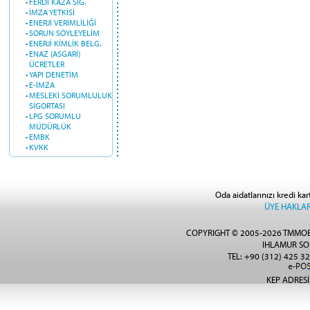
·
FERDİ KAZA SİG.
·
İMZA YETKİSİ
·
ENERJİ VERİMLİLİĞİ
·
SORUN SÖYLEYELİM
·
ENERJİ KİMLİK BELG.
·
ENAZ (ASGARİ)
ÜCRETLER
·
YAPI DENETİM
·
E-İMZA
·
MESLEKİ SORUMLULUK
SİGORTASI
·
LPG SORUMLU
MÜDÜRLÜK
·
EMBK
·
KVKK
Oda aidatlarınızı kredi kar
ÜYE HAKLAR
COPYRIGHT © 2005-2026 TMMOB
IHLAMUR SO
TEL: +90 (312) 425 32
KEP ADRESİ