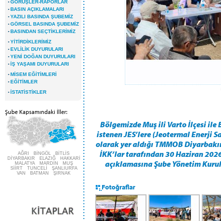
·
GÖRÜŞLER-RAPORLAR
·
BASIN AÇIKLAMALARI
·
YAZILI BASINDA ŞUBEMİZ
·
GÖRSEL BASINDA ŞUBEMİZ
·
BASINDAN SEÇTİKLERİMİZ
·
YİTİRDİKLERİMİZ
·
EVLİLİK DUYURULARI
·
YENİ DOĞAN DUYURULARI
·
İŞ YAŞAMI DUYURULARI
·
MİSEM EĞİTİMLERİ
·
EĞİTİMLER
·
İSTATİSTİKLER
Şube Kapsamındaki İller:
Bölgemizde Muş ili Varto İlçesi ile
istenen JES’lere (Jeotermal Enerji Sa
olarak yer aldığı TMMOB Diyarbakır
İKK’lar tarafından 30 Haziran 202
AĞRI BİNGÖL BİTLİS
DİYARBAKIR ELAZIĞ HAKKARİ
açıklamasına Şube Yönetim Kurulu
MALATYA MARDİN MUŞ
SİİRT TUNCELİ ŞANLIURFA
VAN BATMAN ŞIRNAK
Fotoğraflar