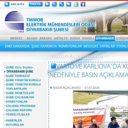
EMO HAKKINDA
ŞUBE HAKKINDA
KOMİSYONLAR
MEVZUAT
YAYINLAR
ETKİNL
VARTO VE KARLIOVA`DA K
·
ŞUBE Giriş Sayfası
DİYARBAKIR ŞUBE
NEDENİYLE BASIN AÇIKLAMA
·
ŞUBE TARİHÇESİ
·
ŞUBE YÖNETİM KURULU
·
ŞUBE YÖNETİM KURULU
BASIN AÇIKLAMASI - 01.07.2026
TOPLANTILARI
·
ŞUBE DENETÇİLERİ
·
ŞUBE ÇALIŞANLARI
·
KOMİSYONLAR
·
ÇALIŞMA PROGRAMI
·
ÇALIŞMA RAPORU
·
TEMSİLCİLİKLER
·
HABERLER
·
DUYURULAR