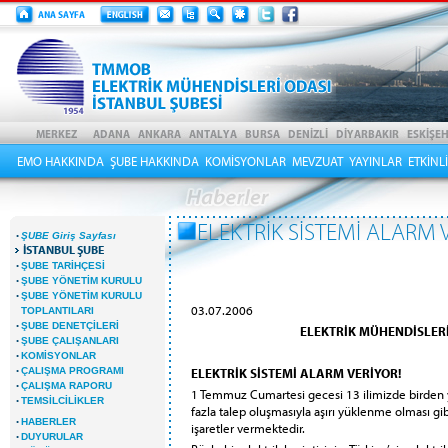
EMO HAKKINDA
ŞUBE HAKKINDA
KOMİSYONLAR
MEVZUAT
YAYINLAR
ETKİNL
ELEKTRİK SİSTEMİ ALARM 
·
ŞUBE Giriş Sayfası
İSTANBUL ŞUBE
·
ŞUBE TARİHÇESİ
·
ŞUBE YÖNETİM KURULU
·
ŞUBE YÖNETİM KURULU
03.07.2006
TOPLANTILARI
·
ŞUBE DENETÇİLERİ
ELEKTRİK MÜHENDİSLER
·
ŞUBE ÇALIŞANLARI
·
KOMİSYONLAR
·
ELEKTRİK SİSTEMİ ALARM VERİYOR!
ÇALIŞMA PROGRAMI
·
ÇALIŞMA RAPORU
1 Temmuz Cumartesi gecesi 13 ilimizde birden yaşa
·
TEMSİLCİLİKLER
fazla talep oluşmasıyla aşırı yüklenme olması g
·
HABERLER
işaretler vermektedir.
·
DUYURULAR