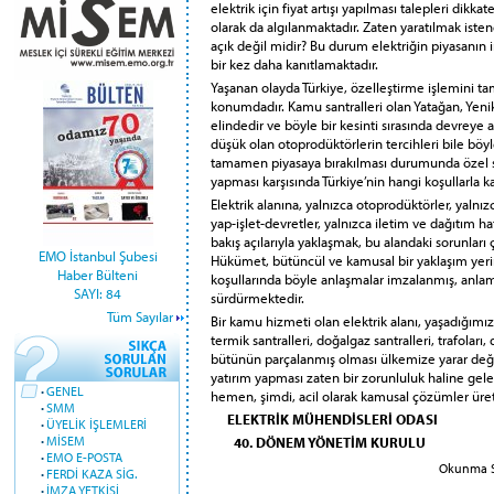
elektrik için fiyat artışı yapılması talepleri dikk
olarak da algılanmaktadır. Zaten yaratılmak iste
açık değil midir? Bu durum elektriğin piyasanın 
bir kez daha kanıtlamaktadır.
Yaşanan olayda Türkiye, özelleştirme işlemini 
konumdadır. Kamu santralleri olan Yatağan, Yen
elindedir ve böyle bir kesinti sırasında devreye a
düşük olan otoprodüktörlerin tercihleri bile böyles
tamamen piyasaya bırakılması durumunda özel sek
yapması karşısında Türkiye’nin hangi koşullarla kar
Elektrik alanına, yalnızca otoprodüktörler, yalnızc
yap-işlet-devretler, yalnızca iletim ve dağıtım hatl
bakış açılarıyla yaklaşmak, bu alandaki sorunlar
EMO İstanbul Şubesi
Hükümet, bütüncül ve kamusal bir yaklaşım yerin
Haber Bülteni
koşullarında böyle anlaşmalar imzalanmış, anla
SAYI: 84
sürdürmektedir.
Tüm Sayılar
Bir kamu hizmeti olan elektrik alanı, yaşadığımız
termik santralleri, doğalgaz santralleri, trafoları,
bütünün parçalanmış olması ülkemize yarar değil
yatırım yapması zaten bir zorunluluk haline gel
·
GENEL
hemen, şimdi, acil olarak kamusal çözümler üre
·
SMM
ELEKTRİK MÜHENDİSLERİ ODASI
·
ÜYELİK İŞLEMLERİ
·
MİSEM
40. DÖNEM YÖNETİM KURULU
·
EMO E-POSTA
Okunma Sa
·
FERDİ KAZA SİG.
·
İMZA YETKİSİ