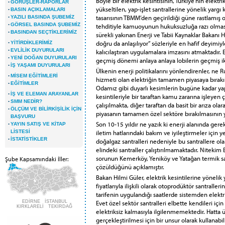
Böyle bir elektrik kesintisinin, Türkiye’nin elek
·
GÖRÜŞLER-RAPORLAR
yükseltilen, yap-işlet santrallerine yönelik yarg
·
BASIN AÇIKLAMALARI
·
tasarısının TBMM’den geçirildiği güne rastlamış ol
YAZILI BASINDA ŞUBEMİZ
·
GÖRSEL BASINDA ŞUBEMİZ
tehditiyle kamuoyunun hukuksuzluğa razı olma
·
BASINDAN SEÇTİKLERİMİZ
sürekli yakınan Enerji ve Tabii Kaynaklar Bakanı H
·
doğru da anlaşılıyor” sözleriyle en hafif deyimi
YİTİRDİKLERİMİZ
·
EVLİLİK DUYURULARI
kalıcılaştıran uygulamalara imzasını atmaktadır. E
·
YENİ DOĞAN DUYURULARI
geçmiş dönemi anlaya anlaya lobilerin geçmiş ikt
·
İŞ YAŞAMI DUYURULARI
Ülkenin enerji politikalarını yönlendirenler, ne
·
MİSEM EĞİTİMLERİ
hizmeti olan elektriğin tamamen piyasaya bırak
·
EĞİTİMLER
Odamız gibi duyarlı kesimlerin bugüne kadar yapt
·
İŞ VE ELEMAN ARAYANLAR
kesintileriyle bir taraftan kamu zararına işleye
·
SMM NEDİR?
çalışılmakta, diğer taraftan da basit bir arıza ol
·
ÖLÇÜM VE BİLİRKİŞİLİK İÇİN
piyasanın tamamen özel sektöre bırakılmasının ya
BAŞVURU
·
Son 10-15 yıldır ne yazık ki enerji alanında ger
YAYIN SATIŞ VE KİTAP
iletim hatlarındaki bakım ve iyileştirmeler için y
LİSTESİ
·
İSTATİSTİKLER
doğalgaz santralleri nedeniyle bu santrallere ol
elindeki santraller çalıştırılmamaktadır. Nitekim 
sorunun Kemerköy, Yeniköy ve Yatağan termik san
Şube Kapsamındaki İller:
çözüldüğünü açıklamıştır.
Bakan Hilmi Güler, elektrik kesintilerine yönelik 
fiyatlarıyla ilişkili olarak otoprodüktör santrall
tarifenin uygulandığı saatlerde sistemden elekt
Evet özel sektör santralleri elbette kendileri iç
EDİRNE İSTANBUL
KIRKLARELİ TEKİRDAĞ
elektriksiz kalmasıyla ilgilenmemektedir. Hatta ü
gerçekleştirilmesi için bir unsur olarak kullanabi