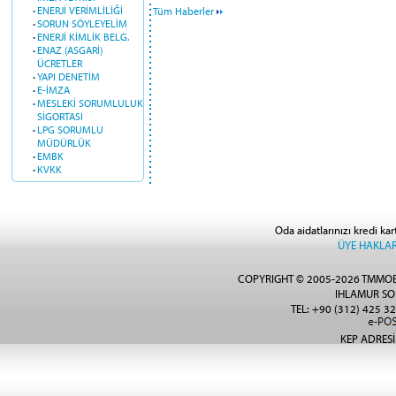
·
ENERJİ VERİMLİLİĞİ
Tüm Haberler
·
SORUN SÖYLEYELİM
·
ENERJİ KİMLİK BELG.
·
ENAZ (ASGARİ)
ÜCRETLER
·
YAPI DENETİM
·
E-İMZA
·
MESLEKİ SORUMLULUK
SİGORTASI
·
LPG SORUMLU
MÜDÜRLÜK
·
EMBK
·
KVKK
Oda aidatlarınızı kredi kar
ÜYE HAKLAR
COPYRIGHT © 2005-2026 TMMOB
IHLAMUR SO
TEL: +90 (312) 425 32
KEP ADRESİ