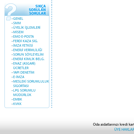
·
GENEL
·
SMM
·
ÜYELİK İŞLEMLERİ
·
MİSEM
·
EMO E-POSTA
·
FERDİ KAZA SİG.
·
İMZA YETKİSİ
·
ENERJİ VERİMLİLİĞİ
·
SORUN SÖYLEYELİM
·
ENERJİ KİMLİK BELG.
·
ENAZ (ASGARİ)
ÜCRETLER
·
YAPI DENETİM
·
E-İMZA
·
MESLEKİ SORUMLULUK
SİGORTASI
·
LPG SORUMLU
MÜDÜRLÜK
·
EMBK
·
KVKK
Oda aidatlarınızı kredi kar
ÜYE HAKLAR