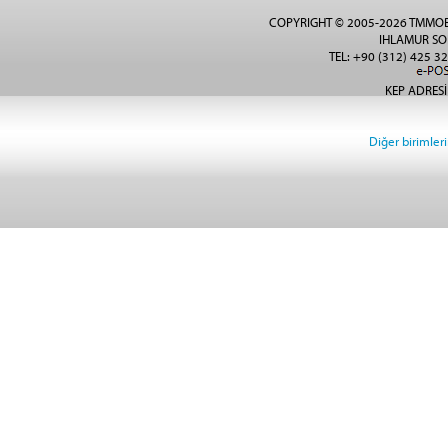
COPYRIGHT © 2005-2026 TMMOB
IHLAMUR SO
TEL: +90 (312) 425 32
KEP ADRESİ
Diğer birimlerin