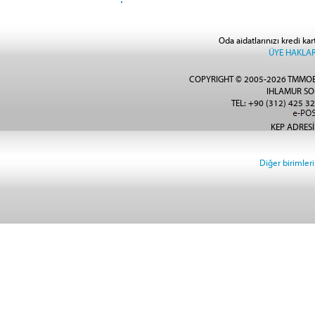
Oda aidatlarınızı kredi kar
ÜYE HAKLAR
COPYRIGHT © 2005-2026 TMMOB
IHLAMUR SO
TEL: +90 (312) 425 32
KEP ADRESİ
Diğer birimlerin