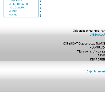
SİGORTASI
·
LPG SORUMLU
MÜDÜRLÜK
·
EMBK
·
KVKK
Oda aidatlarınızı kredi kar
ÜYE HAKLAR
COPYRIGHT © 2005-2026 TMMOB
IHLAMUR SO
TEL: +90 (312) 425 32
KEP ADRESİ
Diğer birimlerin