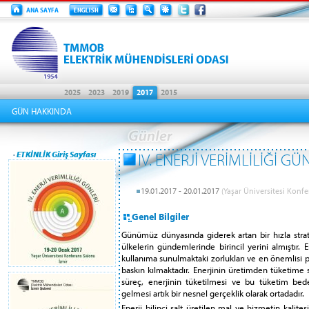
GÜN HAKKINDA
·
ETKİNLİK Giriş Sayfası
IV. ENERJİ VERİMLİLİĞİ GÜ
19.01.2017 - 20.01.2017
(Yaşar Üniversitesi Konf
Genel Bilgiler
Günümüz dünyasında giderek artan bir hızla stra
ülkelerin gündemlerinde birincil yerini almıştır. E
kullanıma sunulmaktaki zorlukları ve en önemlisi 
baskın kılmaktadır. Enerjinin üretimden tüketi
süreç, enerjinin tüketilmesi ve bu tüketim be
gelmesi artık bir nesnel gerçeklik olarak ortadadır.
Enerji bilinci salt üretilen mal ve hizmetin kalit