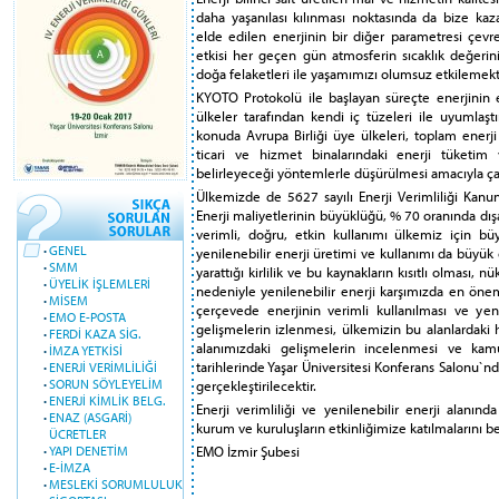
daha yaşanılası kılınması noktasında da bize kazan
elde edilen enerjinin bir diğer parametresi çevre 
etkisi her geçen gün atmosferin sıcaklık değerin
doğa felaketleri ile yaşamımızı olumsuz etkilemekt
KYOTO Protokolü ile başlayan süreçte enerjinin e
ülkeler tarafından kendi iç tüzeleri ile uyumlaştı
konuda Avrupa Birliği üye ülkeleri, toplam enerji
ticari ve hizmet binalarındaki enerji tüketi
belirleyeceği yöntemlerle düşürülmesi amacıyla ça
Ülkemizde de 5627 sayılı Enerji Verimliliği Kanun
Enerji maliyetlerinin büyüklüğü, % 70 oranında dışa
verimli, doğru, etkin kullanımı ülkemiz için 
·
GENEL
yenilenebilir enerji üretimi ve kullanımı da büyük 
·
SMM
yarattığı kirlilik ve bu kaynakların kısıtlı olması, n
·
ÜYELİK İŞLEMLERİ
nedeniyle yenilenebilir enerji karşımızda en öne
·
MİSEM
çerçevede enerjinin verimli kullanılması ve yen
·
EMO E-POSTA
gelişmelerin izlenmesi, ülkemizin bu alanlardaki h
·
FERDİ KAZA SİG.
alanımızdaki gelişmelerin incelenmesi ve ka
·
İMZA YETKİSİ
tarihlerinde Yaşar Üniversitesi Konferans Salonu`nda
·
ENERJİ VERİMLİLİĞİ
·
SORUN SÖYLEYELİM
gerçekleştirilecektir.
·
ENERJİ KİMLİK BELG.
Enerji verimliliği ve yenilenebilir enerji alanın
·
ENAZ (ASGARİ)
kurum ve kuruluşların etkinliğimize katılmalarını be
ÜCRETLER
EMO İzmir Şubesi
·
YAPI DENETİM
·
E-İMZA
·
MESLEKİ SORUMLULUK