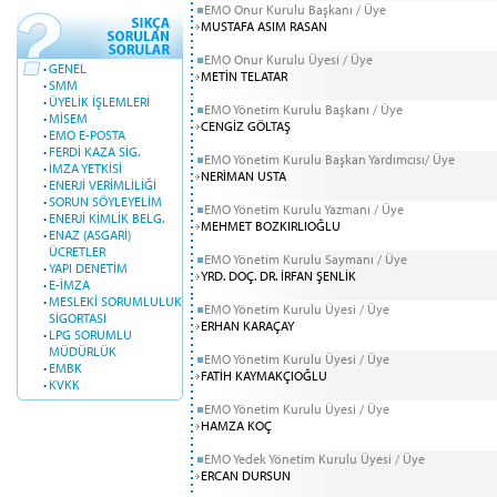
EMO Onur Kurulu Başkanı / Üye
MUSTAFA ASIM RASAN
EMO Onur Kurulu Üyesi / Üye
·
GENEL
METİN TELATAR
·
SMM
·
ÜYELİK İŞLEMLERİ
EMO Yönetim Kurulu Başkanı / Üye
·
MİSEM
CENGİZ GÖLTAŞ
·
EMO E-POSTA
·
FERDİ KAZA SİG.
EMO Yönetim Kurulu Başkan Yardımcısı/ Üye
·
İMZA YETKİSİ
NERİMAN USTA
·
ENERJİ VERİMLİLİĞİ
·
SORUN SÖYLEYELİM
EMO Yönetim Kurulu Yazmanı / Üye
·
ENERJİ KİMLİK BELG.
MEHMET BOZKIRLIOĞLU
·
ENAZ (ASGARİ)
ÜCRETLER
EMO Yönetim Kurulu Saymanı / Üye
·
YAPI DENETİM
YRD. DOÇ. DR. İRFAN ŞENLİK
·
E-İMZA
·
MESLEKİ SORUMLULUK
EMO Yönetim Kurulu Üyesi / Üye
SİGORTASI
ERHAN KARAÇAY
·
LPG SORUMLU
MÜDÜRLÜK
EMO Yönetim Kurulu Üyesi / Üye
·
EMBK
FATİH KAYMAKÇIOĞLU
·
KVKK
EMO Yönetim Kurulu Üyesi / Üye
HAMZA KOÇ
EMO Yedek Yönetim Kurulu Üyesi / Üye
ERCAN DURSUN