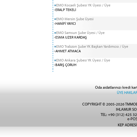
EMO Kocaeli Şubesi YK Üyesi / Üye
ERALP TEKELİ
EMO Mersin Şube Üyesi
HANİFİ YAYICI
EMO Samsun Şube Üyesi / Üye
ESMA UZER KARDAŞ
EMO Trabzon Şube YK Başkan Yardımcısı / Üye
AHMET ATMACA
EMO Ankara Şubesi YK Üyesi / Üye
BARIŞ ÇORUH
Oda aidatlarınızı kredi kar
ÜYE HAKLAR
COPYRIGHT © 2005-2026 TMMOB
IHLAMUR SO
TEL: +90 (312) 425 32
KEP ADRESİ