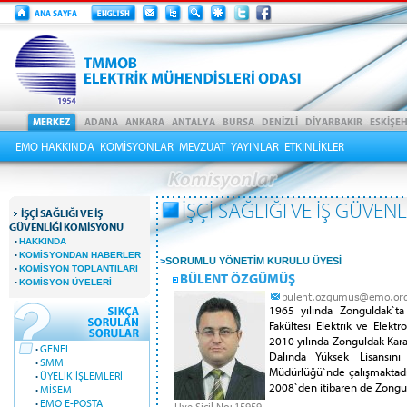
EMO HAKKINDA
KOMİSYONLAR
MEVZUAT
YAYINLAR
ETKİNLİKLER
İŞÇİ SAĞLIĞI VE İŞ GÜVE
İŞÇİ SAĞLIĞI VE İŞ
GÜVENLİĞİ KOMİSYONU
·
HAKKINDA
·
KOMİSYONDAN HABERLER
>
SORUMLU YÖNETİM KURULU ÜYESİ
·
KOMİSYON TOPLANTILARI
BÜLENT ÖZGÜMÜŞ
·
KOMİSYON ÜYELERİ
1965 yılında Zonguldak`ta 
Fakültesi Elektrik ve Elek
2010 yılında Zonguldak Kara
·
GENEL
Dalında Yüksek Lisansın
·
SMM
Müdürlüğü`nde çalışmaktadı
·
ÜYELİK İŞLEMLERİ
2008`den itibaren de Zongulda
·
MİSEM
·
EMO E-POSTA
Üye Sicil No: 15959