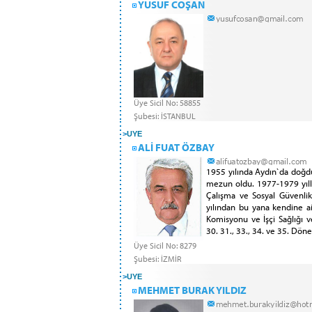
YUSUF COŞAN
Üye Sicil No: 58855
Şubesi: İSTANBUL
>
UYE
ALİ FUAT ÖZBAY
1955 yılında Aydın`da doğd
mezun oldu. 1977-1979 yıllar
Çalışma ve Sosyal Güvenlik 
yılından bu yana kendine a
Komisyonu ve İşçi Sağlığı v
30. 31., 33., 34. ve 35. Dön
Üye Sicil No: 8279
Şubesi: İZMİR
>
UYE
MEHMET BURAK YILDIZ