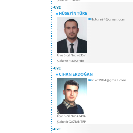
>
UYE
HÜSEYİN TÜRE
Üye Sicil No: 76357
Şubesi: ESKİŞEHİR
>
UYE
CİHAN ERDOĞAN
Üye Sicil No: 43494
Şubesi: GAZİANTEP
>
UYE