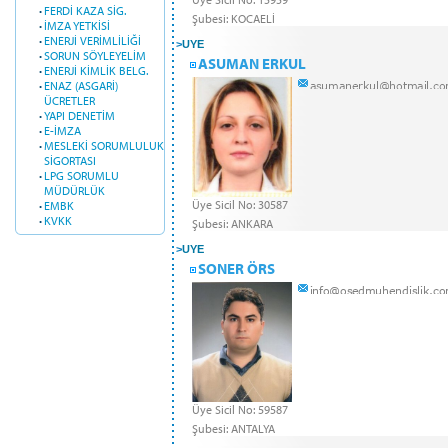
·
FERDİ KAZA SİG.
Şubesi: KOCAELİ
·
İMZA YETKİSİ
·
ENERJİ VERİMLİLİĞİ
>
UYE
·
SORUN SÖYLEYELİM
ASUMAN ERKUL
·
ENERJİ KİMLİK BELG.
·
ENAZ (ASGARİ)
ÜCRETLER
·
YAPI DENETİM
·
E-İMZA
·
MESLEKİ SORUMLULUK
SİGORTASI
·
LPG SORUMLU
MÜDÜRLÜK
Üye Sicil No: 30587
·
EMBK
·
KVKK
Şubesi: ANKARA
>
UYE
SONER ÖRS
Üye Sicil No: 59587
Şubesi: ANTALYA