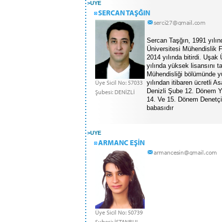
>
UYE
SERCAN TAŞĞIN
Sercan Taşğın, 1991 yılı
Üniversitesi Mühendislik 
2014 yılında bitirdi. Uşak
yılında yüksek lisansını 
Mühendisliği bölümünde y
Üye Sicil No: 57033
yılından itibaren ücretli
Denizli Şube 12. Dönem Ye
Şubesi: DENİZLİ
14. Ve 15. Dönem Denetçili
babasıdır
>
UYE
ARMANC EŞİN
Üye Sicil No: 50739
Şubesi: İSTANBUL