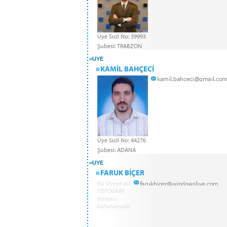
Üye Sicil No: 39993
Şubesi: TRABZON
>
UYE
KAMİL BAHÇECİ
Üye Sicil No: 44276
Şubesi: ADANA
>
UYE
FARUK BİÇER
Bu Üyeye ait
FOTOĞRAF
dosyası
bulunamadı!