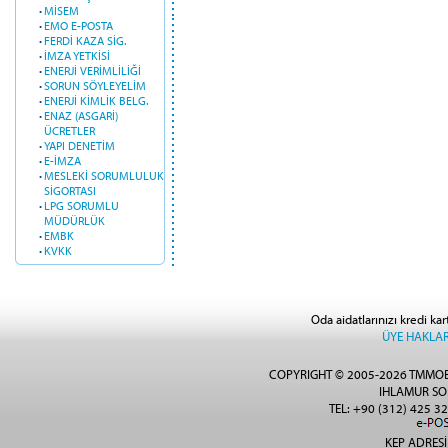
·
MİSEM
·
EMO E-POSTA
·
FERDİ KAZA SİG.
·
İMZA YETKİSİ
·
ENERJİ VERİMLİLİĞİ
·
SORUN SÖYLEYELİM
·
ENERJİ KİMLİK BELG.
·
ENAZ (ASGARİ)
ÜCRETLER
·
YAPI DENETİM
·
E-İMZA
·
MESLEKİ SORUMLULUK
SİGORTASI
·
LPG SORUMLU
MÜDÜRLÜK
·
EMBK
·
KVKK
Oda aidatlarınızı kredi kar
ÜYE HAKLAR
COPYRIGHT © 2005-2026 TMMOB
IHLAMUR SO
TEL: +90 (312) 425 32
KEP ADRESİ