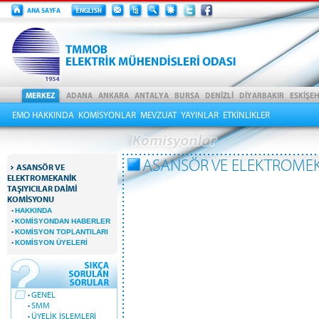
EMO HAKKINDA
KOMİSYONLAR
MEVZUAT
YAYINLAR
ETKİNLİKLER
ASANSÖR VE ELEKTROMEK
ASANSÖR VE
ELEKTROMEKANİK
TAŞIYICILAR DAİMİ
KOMİSYONU
·
HAKKINDA
·
KOMİSYONDAN HABERLER
·
KOMİSYON TOPLANTILARI
·
KOMİSYON ÜYELERİ
·
GENEL
·
SMM
·
ÜYELİK İŞLEMLERİ