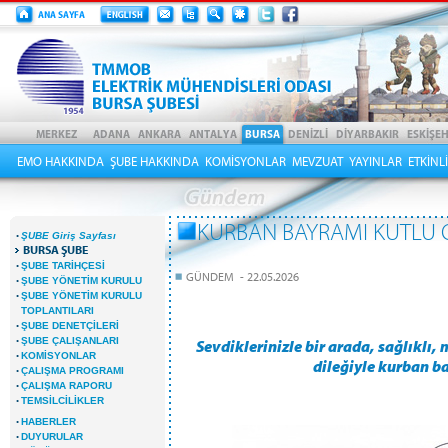
EMO HAKKINDA
ŞUBE HAKKINDA
KOMİSYONLAR
MEVZUAT
YAYINLAR
ETKİNL
KURBAN BAYRAMI KUTLU 
·
ŞUBE Giriş Sayfası
BURSA ŞUBE
·
ŞUBE TARİHÇESİ
GÜNDEM - 22.05.2026
·
ŞUBE YÖNETİM KURULU
·
ŞUBE YÖNETİM KURULU
TOPLANTILARI
·
ŞUBE DENETÇİLERİ
·
ŞUBE ÇALIŞANLARI
Sevdiklerinizle bir arada, sağlıklı
·
KOMİSYONLAR
dileğiyle kurban b
·
ÇALIŞMA PROGRAMI
·
ÇALIŞMA RAPORU
·
TEMSİLCİLİKLER
·
HABERLER
·
DUYURULAR