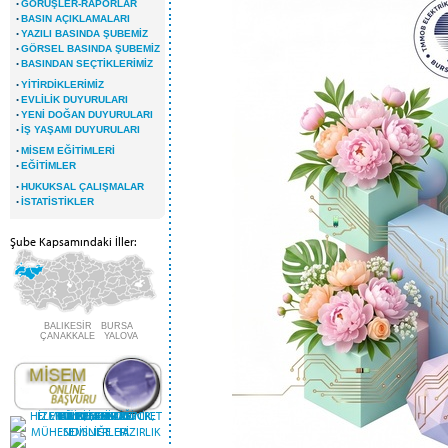
·
GÖRÜŞLER-RAPORLAR
·
BASIN AÇIKLAMALARI
·
YAZILI BASINDA ŞUBEMİZ
·
GÖRSEL BASINDA ŞUBEMİZ
·
BASINDAN SEÇTİKLERİMİZ
·
YİTİRDİKLERİMİZ
·
EVLİLİK DUYURULARI
·
YENİ DOĞAN DUYURULARI
·
İŞ YAŞAMI DUYURULARI
·
MİSEM EĞİTİMLERİ
·
EĞİTİMLER
·
HUKUKSAL ÇALIŞMALAR
·
İSTATİSTİKLER
Şube Kapsamındaki İller:
BALIKESİR BURSA
ÇANAKKALE YALOVA