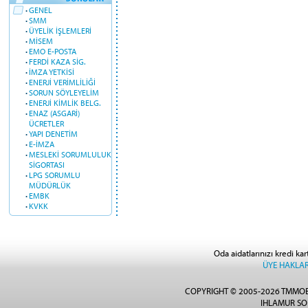
·
GENEL
·
SMM
·
ÜYELİK İŞLEMLERİ
·
MİSEM
·
EMO E-POSTA
·
FERDİ KAZA SİG.
·
İMZA YETKİSİ
·
ENERJİ VERİMLİLİĞİ
·
SORUN SÖYLEYELİM
·
ENERJİ KİMLİK BELG.
·
ENAZ (ASGARİ)
ÜCRETLER
·
YAPI DENETİM
·
E-İMZA
·
MESLEKİ SORUMLULUK
SİGORTASI
·
LPG SORUMLU
MÜDÜRLÜK
·
EMBK
·
KVKK
Oda aidatlarınızı kredi kar
ÜYE HAKLAR
COPYRIGHT © 2005-2026 TMMOB
IHLAMUR SO