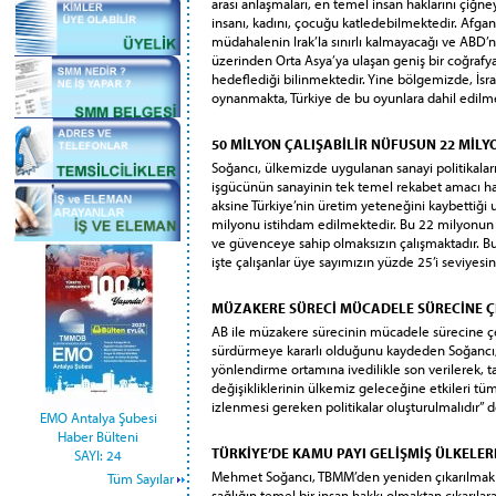
arası anlaşmaları, en temel insan haklarını çiğ
insanı, kadını, çocuğu katledebilmektedir. Afganist
müdahalenin Irak’la sınırlı kalmayacağı ve ABD’
üzerinden Orta Asya’ya ulaşan geniş bir coğrafy
hedeflediği bilinmektedir. Yine bölgemizde, İsrail
oynanmakta, Türkiye de bu oyunlara dahil edilme
50 MİLYON ÇALIŞABİLİR NÜFUSUN 22 MİLY
Soğancı, ülkemizde uygulanan sanayi politikaları
işgücünün sanayinin tek temel rekabet amacı hali
aksine Türkiye’nin üretim yeteneğini kaybettiği
milyonu istihdam edilmektedir. Bu 22 milyonun y
ve güvenceye sahip olmaksızın çalışmaktadır. Bug
işte çalışanlar üye sayımızın yüzde 25’i seviyesin
MÜZAKERE SÜRECİ MÜCADELE SÜRECİNE Ç
AB ile müzakere sürecinin mücadele sürecine 
sürdürmeye kararlı olduğunu kaydeden Soğancı, 
yönlendirme ortamına ivedilikle son verilerek, 
değişikliklerinin ülkemiz geleceğine etkileri tü
izlenmesi gereken politikalar oluşturulmalıdır” d
EMO Antalya Şubesi
Haber Bülteni
TÜRKİYE’DE KAMU PAYI GELİŞMİŞ ÜLKELE
SAYI: 24
Mehmet Soğancı, TBMM’den yeniden çıkarılmak ist
Tüm Sayılar
sağlığın temel bir insan hakkı olmaktan çıkarılara