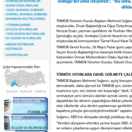
olduğu bir ülke istiyoruz”, “Bu ülke, 
·
GÖRÜŞLER-RAPORLAR
·
BASIN AÇIKLAMALARI
dikka
·
YAZILI BASINDA ŞUBEMİZ
·
GÖRSEL BASINDA ŞUBEMİZ
·
BASINDAN SEÇTİKLERİMİZ
TMMOB Yönetim Kurulu Başkanı Mehmet Soğancı’
·
oluşturuldu. Divan Başkanlığı’na Oğuz Türkyılmaz
YİTİRDİKLERİMİZ
·
EVLİLİK DUYURULARI
Nevzat Ersan, yazman üyeliklere de Nurhan Hikm
·
YENİ DOĞAN DUYURULARI
Şamiloğlu seçildi. Anıtkabir Çelenk Heyeti’nin o
·
İŞ YAŞAMI DUYURULARI
oluşturulacak komisyonlara “Genel Kurul Karar T
·
MİSEM EĞİTİMLERİ
TMMOB Genel Kurulu, 28 Mayıs Pazar günü yapıla
·
EĞİTİMLER
Seçim Kurulu Başkanlığı’nın kararıyla birlik hi
·
İSTATİSTİKLER
listesinden Orman Mühendisleri Odası dışında 22
seçimlerle, TMMOB Yönetim Kurulu, Yüksek Onur
Şube Kapsamındaki İller:
TÜRKİYE OYUNLARA DAHİL EDİLMEYE ÇALI
TMMOB Başkanı Mehmet Soğancı, açılış konuşma
demokratik, daha işlevsel bir TMMOB için, üreten
insanımız için, söz üstüne söz koyacağız” dedi. S
ANTALYA BURDUR ISPARTA
sermayeye yeni sömürü alanları açmak üzere, ge
dayattıkları bir dönem yaşandığına dikkat çekerk
olan ülkelerde ulus devlet yapılanması geriletilm
kapatma yoluyla işlevsizleştirilmektedir” saptama
Soğancı, ABD’nin dünyada izlediği politikayı da ş
“Kendini dünyanın efendisi yerine koyan ABD,
ve onların çıkarlarına uygun davranmayan ülkeler