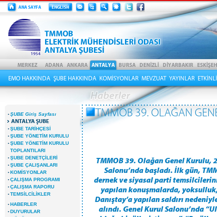
EMO HAKKINDA
ŞUBE HAKKINDA
KOMİSYONLAR
MEVZUAT
YAYINLAR
ETKİNL
TMMOB 39. OLAĞAN GENE
·
ŞUBE Giriş Sayfası
ANTALYA ŞUBE
·
ŞUBE TARİHÇESİ
·
ŞUBE YÖNETİM KURULU
·
ŞUBE YÖNETİM KURULU
TOPLANTILARI
·
ŞUBE DENETÇİLERİ
TMMOB 39. Olağan Genel Kurulu, 2
·
ŞUBE ÇALIŞANLARI
Salonu’nda başladı. İlk gün, TMM
·
KOMİSYONLAR
dernek ve siyasal parti temsilcileri
·
ÇALIŞMA PROGRAMI
·
ÇALIŞMA RAPORU
yapılan konuşmalarda, yoksulluk, i
·
TEMSİLCİLİKLER
Danıştay’a yapılan saldırı nedeniy
·
HABERLER
alındı. Genel Kurul Salonu’nda “Ul
·
DUYURULAR