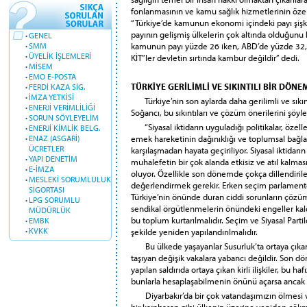
fonlanmasının ve kamu sağlık hizmetlerinin özell
“Türkiye’de kamunun ekonomi içindeki payı şişki
payının gelişmiş ülkelerin çok altında olduğun
·
GENEL
kamunun payı yüzde 26 iken, ABD’de yüzde 32, 
·
SMM
·
ÜYELİK İŞLEMLERİ
KİT’’ler devletin sırtında kambur değildir” dedi.
·
MİSEM
·
EMO E-POSTA
TÜRKİYE GERİLİMLİ VE SIKINTILI BİR DÖNE
·
FERDİ KAZA SİG.
·
İMZA YETKİSİ
Türkiye’nin son aylarda daha gerilimli ve sıkı
·
ENERJİ VERİMLİLİĞİ
Soğancı, bu sıkıntıları ve çözüm önerilerini şöyl
·
SORUN SÖYLEYELİM
“Siyasal iktidarın uyguladığı politikalar, özelle
·
ENERJİ KİMLİK BELG.
emek hareketinin dağınıklığı ve toplumsal bağları
·
ENAZ (ASGARİ)
ÜCRETLER
karşılaşmadan hayata geçiriliyor. Siyasal iktida
·
YAPI DENETİM
muhalefetin bir çok alanda etkisiz ve atıl kalması 
·
E-İMZA
oluyor. Özellikle son dönemde çokça dillendiri
·
MESLEKİ SORUMLULUK
değerlendirmek gerekir. Erken seçim parlamenter 
SİGORTASI
Türkiye’nin önünde duran ciddi sorunların çözüm
·
LPG SORUMLU
sendikal örgütlenmelerin önündeki engeller kald
MÜDÜRLÜK
bu toplum kurtarılmalıdır. Seçim ve Siyasal Partile
·
EMBK
·
KVKK
şekilde yeniden yapılandırılmalıdır.
Bu ülkede yaşayanlar Susurluk’ta ortaya çıkan d
taşıyan değişik vakalara yabancı değildir. Son 
yapılan saldırıda ortaya çıkan kirli ilişkiler, b
bunlarla hesaplaşabilmenin önünü açarsa ancak b
Diyarbakır’da bir çok vatandaşımızın ölmesi v
bir karabasan gibi ülkenin üzerine yeniden çökm