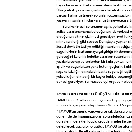
başka bir öğedir. Kürt sorunun demokratik ve b
Ülkeyi etnik ya da inançsal sorunlar etrafında safl
parçası haline getirerek sorunları çözümsüzlük
yaşayan insanlara hiçbir yarar getirmeyeceği artı
Bu ülkenin asıl sorununun açlık, yoksulluk, iş
adilce yararlanamamak olduğunun, demokrasi ol
olduğunun altının çizilmesi gerekiyor. Evet Türk
sıkıntı sanıldığı gibi sadece Danıştay’a yapılan silah
Sosyal devletin tasfiye edildiği insanların açlığa
özgürlüklerin kısıtlanmaya çalışıldığı bir dönem
geleceğini karanlık bulutlar sararken susanların, 
yasalarla cevap verenlerden bir farkı yoktur. Türkiy
Eşitlik ve özgürlükten yana bütün güçlerin, farklılı
seçeneksizliğin dışında bir başka seçeneği, eşit
yoksulluğun olmadığı bir başka Türkiye seçeneği
etmesi gerekiyor. Bu mücadeleyi örgütlemek ve 
TMMOB’UN ONURLU YÜRÜŞÜ VE DİK DURU
TMMOB’nun 2 yıllık dönem içerisinde yaptığı ça
mücadele çizgisini ortaya koyan Mehmet Soğanc
“TMMOB’un onurlu yürüyüşü ve dik duruşu önü
dönemde de insanımıza olan sorumluluğumuz ne
görevlerin gerekleri güçlü örgütlenmeler ile ge
gelebilecek güçlü bir örgüttür. TMMOB bu ülkeni
bir mevzisidir. Bu ülkenin ve bu ülke halkının TM