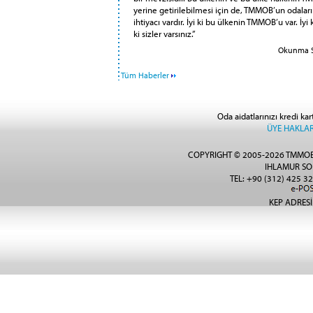
yerine getirilebilmesi için de, TMMOB’un odaları
ihtiyacı vardır. İyi ki bu ülkenin TMMOB’u var. İyi
ki sizler varsınız.”
Okunma Sa
Tüm Haberler
Oda aidatlarınızı kredi kar
ÜYE HAKLAR
COPYRIGHT © 2005-2026 TMMOB
IHLAMUR SO
TEL: +90 (312) 425 32
KEP ADRESİ