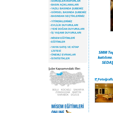
·
GÖRÜŞLER-RAPORLAR
·
BASIN AÇIKLAMALARI
·
YAZILI BASINDA ŞUBEMİZ
·
GÖRSEL BASINDA ŞUBEMİZ
·
BASINDAN SEÇTİKLERİMİZ
·
YİTİRDİKLERİMİZ
·
EVLİLİK DUYURULARI
·
YENİ DOĞAN DUYURULARI
·
İŞ YAŞAMI DUYURULARI
·
MİSEM EĞİTİMLERİ
·
EĞİTİMLER
·
YAYIN SATIŞ VE KİTAP
LİSTESİ
SMM Top
·
ÖNEMLİ EVRAKLAR
katılımı
·
İSTATİSTİKLER
SEDAŞ 
Şube Kapsamındaki İller:
Fotoğrafl
BOLU KOCAELİ SAKARYA
ZONGULDAK BARTIN
KARABÜK DÜZCE