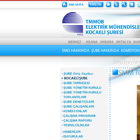
EMO HAKKINDA
ŞUBE HAKKINDA
KOMİSYON
SMM TO
·
ŞUBE Giriş Sayfası
KOCAELİ ŞUBE
·
ŞUBE TARİHÇESİ
·
ŞUBE YÖNETİM KURULU
·
ŞUBE YÖNETİM KURULU
TOPLANTILARI
·
ŞUBE DENETÇİLERİ
·
ŞUBE ÇALIŞANLARI
·
KOMİSYONLAR
·
ÇALIŞMA PROGRAMI
·
ÇALIŞMA RAPORU
·
TEMSİLCİLİKLER
·
HABERLER
·
DUYURULAR