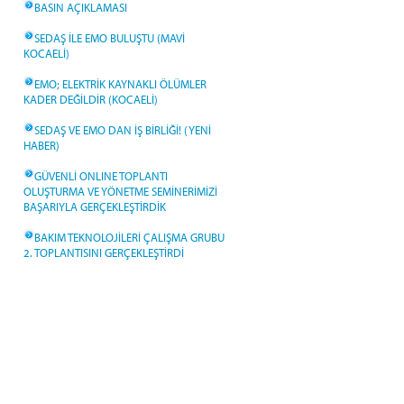
BASIN AÇIKLAMASI
SEDAŞ İLE EMO BULUŞTU (MAVİ
KOCAELİ)
EMO; ELEKTRİK KAYNAKLI ÖLÜMLER
KADER DEĞİLDİR (KOCAELİ)
SEDAŞ VE EMO DAN İŞ BİRLİĞİ! (YENİ
HABER)
GÜVENLİ ONLINE TOPLANTI
OLUŞTURMA VE YÖNETME SEMİNERİMİZİ
BAŞARIYLA GERÇEKLEŞTİRDİK
BAKIM TEKNOLOJİLERİ ÇALIŞMA GRUBU
2. TOPLANTISINI GERÇEKLEŞTİRDİ