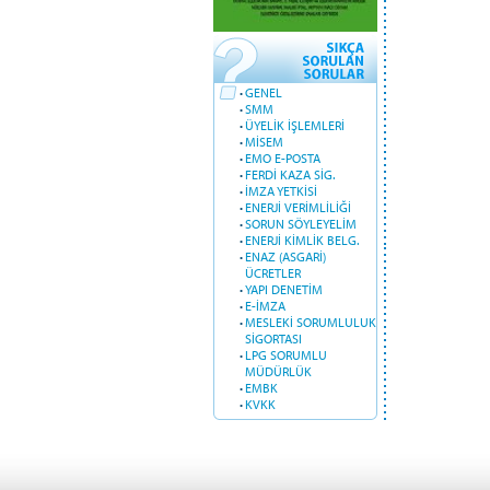
·
GENEL
·
SMM
·
ÜYELİK İŞLEMLERİ
·
MİSEM
·
EMO E-POSTA
·
FERDİ KAZA SİG.
·
İMZA YETKİSİ
·
ENERJİ VERİMLİLİĞİ
·
SORUN SÖYLEYELİM
·
ENERJİ KİMLİK BELG.
·
ENAZ (ASGARİ)
ÜCRETLER
·
YAPI DENETİM
·
E-İMZA
·
MESLEKİ SORUMLULUK
SİGORTASI
·
LPG SORUMLU
MÜDÜRLÜK
·
EMBK
·
KVKK