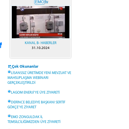
KANAL B- HABERLER
31.10.2024
Çok Okunanlar
LİSANSSIZ ÜRETİMDE YENİ MEVZUAT VE
MAHSUPLAŞMA WEBİNARI
GERÇEKLEŞTİRİLDİ
LAGOM ENERJİ’YE ÜYE ZİYARETİ
DERİNCE BELEDİYE BAŞKANI SERTİF
GÖKÇE’YE ZİYARET
EMO ZONGULDAK İL
TEMSİLCİLİĞİMİZDEN ÜYE ZİYARETİ