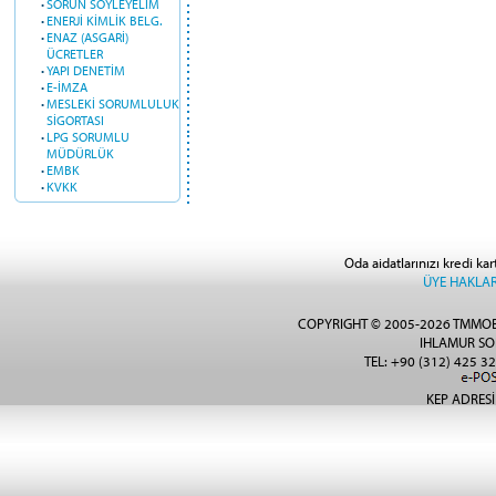
·
SORUN SÖYLEYELİM
·
ENERJİ KİMLİK BELG.
·
ENAZ (ASGARİ)
ÜCRETLER
·
YAPI DENETİM
·
E-İMZA
·
MESLEKİ SORUMLULUK
SİGORTASI
·
LPG SORUMLU
MÜDÜRLÜK
·
EMBK
·
KVKK
Oda aidatlarınızı kredi kar
ÜYE HAKLAR
COPYRIGHT © 2005-2026 TMMOB
IHLAMUR SO
TEL: +90 (312) 425 32
KEP ADRESİ