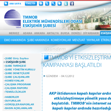
EMO HAKKINDA
ŞUBE HAKKINDA
KOMİSYONLAR
MEVZUAT
YAYINLAR
ETKİNL
TMMOB’Yİ ETKİSİZLEŞTİRM
·
ŞUBE Giriş Sayfası
ESKİŞEHİR ŞUBE
KAMPANYASI BAŞLATILDI
·
ŞUBE TARİHÇESİ
·
ŞUBE YÖNETİM KURULU
·
ŞUBE DENETÇİLERİ
GÜNDEM - 04.12.2012
·
ŞUBE ÇALIŞANLARI
·
KOMİSYONLAR
·
ÇALIŞMA PROGRAMI
·
ÇALIŞMA RAPORU
·
TEMSİLCİLİKLER
AKP iktidarının kapalı kapılar ard
·
HABERLER
etkisizleştirmeye yönelik yasa de
·
DUYURULAR
başlatıldı. TMMOB’nin internet s
·
GÖRÜŞLER-RAPORLAR
kapalı kapılar ardında hazırlad
·
BASIN AÇIKLAMALARI