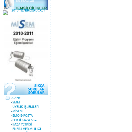
·
GENEL
·
SMM
·
ÜYELİK İŞLEMLERİ
·
MİSEM
·
EMO E-POSTA
·
FERDİ KAZA SİG.
·
İMZA YETKİSİ
·
ENERJİ VERİMLİLİĞİ