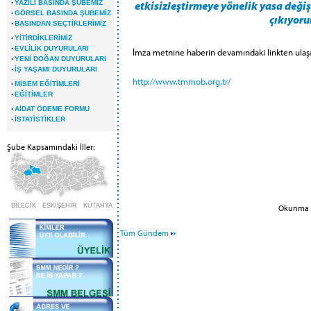
·
YAZILI BASINDA ŞUBEMİZ
etkisizleştirmeye yönelik yasa deği
·
GÖRSEL BASINDA ŞUBEMİZ
çıkıyoru
·
BASINDAN SEÇTİKLERİMİZ
·
YİTİRDİKLERİMİZ
·
EVLİLİK DUYURULARI
İmza metnine haberin devamındaki linkten ulaşab
·
YENİ DOĞAN DUYURULARI
·
İŞ YAŞAMI DUYURULARI
http://www.tmmob.org.tr/
·
MİSEM EĞİTİMLERİ
·
EĞİTİMLER
·
AİDAT ÖDEME FORMU
·
İSTATİSTİKLER
Şube Kapsamındaki İller:
BİLECİK ESKİŞEHİR KÜTAHYA
Okunma S
Tüm Gündem