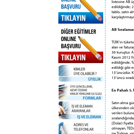
listesine AB ü
edildiğinde; 2
tablo, satın a
karşılaştırmay
AB Sıralama
TÜİK‘in tüketi
alan ve faturay
36 kuruştur. A
Kasım 2012 fiy
edildiğinde, T
edildiği gibi 
13‘üncüdür. Ki
13‘üncü sırada
En Pahalı 5.
Satın alma güc
ülkesinden ol
verileri bulun
sıralandığında;
(Dolar) fiyatl
olmayan, TEDAŞ
ise Türkiye, y