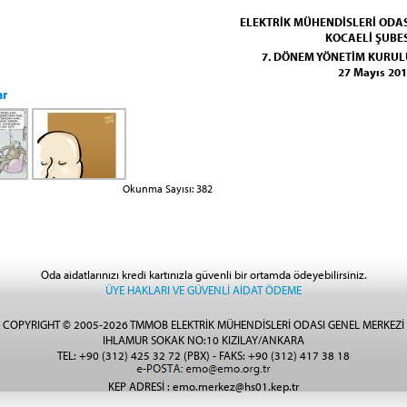
ELEKTRİK MÜHENDİSLERİ ODAS
KOCAELİ ŞUBE
7. DÖNEM YÖNETİM KURUL
27 Mayıs 20
ar
Okunma Sayısı: 382
Oda aidatlarınızı kredi kartınızla güvenli bir ortamda ödeyebilirsiniz.
ÜYE HAKLARI VE GÜVENLİ AİDAT ÖDEME
COPYRIGHT © 2005-2026 TMMOB ELEKTRİK MÜHENDİSLERİ ODASI GENEL MERKEZİ
IHLAMUR SOKAK NO:10 KIZILAY/ANKARA
TEL: +90 (312) 425 32 72 (PBX) - FAKS: +90 (312) 417 38 18
KEP ADRESİ : emo.merkez@hs01.kep.tr