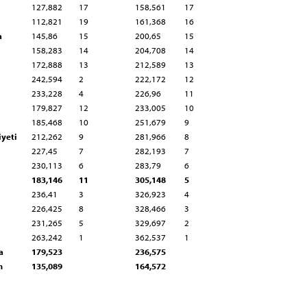
127,882
17
158,561
17
112,821
19
161,368
16
a
145,86
15
200,65
15
158,283
14
204,708
14
172,888
13
212,589
13
242,594
2
222,172
12
233,228
4
226,96
11
179,827
12
233,005
10
185,468
10
251,679
9
yeti
212,262
9
281,966
8
227,45
7
282,193
7
230,113
6
283,79
6
183,146
11
305,148
5
236,41
3
326,923
4
226,425
8
328,466
3
231,265
5
329,697
2
263,242
1
362,537
1
a
179,523
236,575
m
135,089
164,572