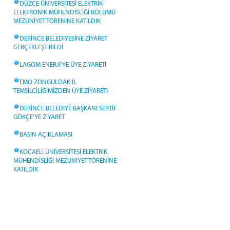
DÜZCE ÜNİVERSİTESİ ELEKTRİK-
ELEKTRONİK MÜHENDİSLİĞİ BÖLÜMÜ
MEZUNİYET TÖRENİNE KATILDIK
DERİNCE BELEDİYESİNE ZİYARET
GERÇEKLEŞTİRİLDİ
LAGOM ENERJİ’YE ÜYE ZİYARETİ
EMO ZONGULDAK İL
TEMSİLCİLİĞİMİZDEN ÜYE ZİYARETİ
DERİNCE BELEDİYE BAŞKANI SERTİF
GÖKÇE’YE ZİYARET
BASIN AÇIKLAMASI
KOCAELİ ÜNİVERSİTESİ ELEKTRİK
MÜHENDİSLİĞİ MEZUNİYET TÖRENİNE
KATILDIK