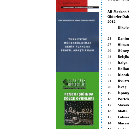
AB-Mesken K
Giderler Dah
2012
Ülkele
28
Danim
27
Alman
26
Güney 
25
Belçik
24
İtalya
23
Holla
22
İrland
21
Avust
20
İsveç
19
İspan
18
Portek
17
Slova
16
Malta
15
Lükse
14
Macar
13
Türkiy