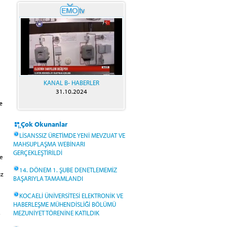
KANAL B- HABERLER
31.10.2024
e
Çok Okunanlar
LİSANSSIZ ÜRETİMDE YENİ MEVZUAT VE
MAHSUPLAŞMA WEBİNARI
GERÇEKLEŞTİRİLDİ
ve
14. DÖNEM 1. ŞUBE DENETLEMEMİZ
üz
BAŞARIYLA TAMAMLANDI
KOCAELİ ÜNİVERSİTESİ ELEKTRONİK VE
HABERLEŞME MÜHENDİSLİĞİ BÖLÜMÜ
.
MEZUNİYET TÖRENİNE KATILDIK