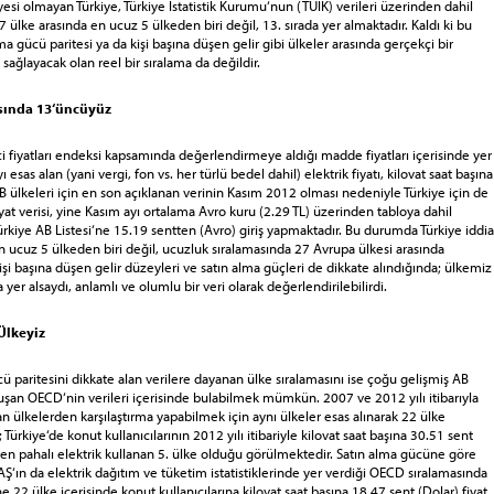
yesi olmayan Türkiye, Türkiye İstatistik Kurumu‘nun (TÜİK) verileri üzerinden dahil
7 ülke arasında en ucuz 5 ülkeden biri değil, 13. sırada yer almaktadır. Kaldı ki bu
lma gücü paritesi ya da kişi başına düşen gelir gibi ülkeler arasında gerçekçi bir
ı sağlayacak olan reel bir sıralama da değildir.
sında 13‘üncüyüz
ci fiyatları endeksi kapsamında değerlendirmeye aldığı madde fiyatları içerisinde yer
ı esas alan (yani vergi, fon vs. her türlü bedel dahil) elektrik fiyatı, kilovat saat başına
B ülkeleri için en son açıklanan verinin Kasım 2012 olması nedeniyle Türkiye için de
at verisi, yine Kasım ayı ortalama Avro kuru (2.29 TL) üzerinden tabloya dahil
ürkiye AB Listesi‘ne 15.19 sentten (Avro) giriş yapmaktadır. Bu durumda Türkiye iddia
en ucuz 5 ülkeden biri değil, ucuzluk sıralamasında 27 Avrupa ülkesi arasında
şi başına düşen gelir düzeyleri ve satın alma güçleri de dikkate alındığında; ülkemiz
 yer alsaydı, anlamlı ve olumlu bir veri olarak değerlendirilebilirdi.
 Ülkeyiz
ü paritesini dikkate alan verilere dayanan ülke sıralamasını ise çoğu gelişmiş AB
uşan OECD‘nin verileri içerisinde bulabilmek mümkün. 2007 ve 2012 yılı itibarıyla
an ülkelerden karşılaştırma yapabilmek için aynı ülkeler esas alınarak 22 ülke
 Türkiye‘de konut kullanıcılarının 2012 yılı itibariyle kilovat saat başına 30.51 sent
a en pahalı elektrik kullanan 5. ülke olduğu görülmektedir. Satın alma gücüne göre
‘ın da elektrik dağıtım ve tüketim istatistiklerinde yer verdiği OECD sıralamasında
ine 22 ülke içerisinde konut kullanıcılarına kilovat saat başına 18.47 sent (Dolar) fiyat