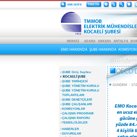
EMO HAKKINDA
ŞUBE HAKKINDA
KOMİSYON
OECD‘D
·
ŞUBE Giriş Sayfası
KOCAELİ ŞUBE
·
ŞUBE TARİHÇESİ
GÜNDEM - 27.0
·
ŞUBE YÖNETİM KURULU
·
ŞUBE YÖNETİM KURULU
TOPLANTILARI
·
ŞUBE DENETÇİLERİ
·
ŞUBE ÇALIŞANLARI
EMO Kocael
·
KOMİSYONLAR
en ucuz e
·
ÇALIŞMA PROGRAMI
gücüne g
·
ÇALIŞMA RAPORU
·
TEMSİLCİLİKLER
yüzde 84.
·
HABERLER
4 kişilik 
·
DUYURULAR
satın al