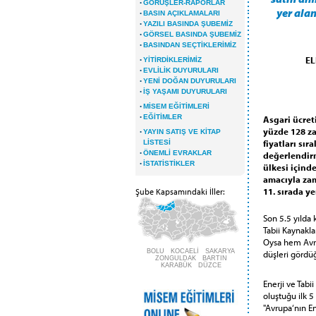
·
GÖRÜŞLER-RAPORLAR
yer alan
·
BASIN AÇIKLAMALARI
·
YAZILI BASINDA ŞUBEMİZ
·
GÖRSEL BASINDA ŞUBEMİZ
·
BASINDAN SEÇTİKLERİMİZ
·
EL
YİTİRDİKLERİMİZ
·
EVLİLİK DUYURULARI
·
YENİ DOĞAN DUYURULARI
·
İŞ YAŞAMI DUYURULARI
·
MİSEM EĞİTİMLERİ
·
EĞİTİMLER
Asgari ücret
yüzde 128 za
·
YAYIN SATIŞ VE KİTAP
fiyatları sır
LİSTESİ
·
ÖNEMLİ EVRAKLAR
değerlendirm
·
İSTATİSTİKLER
ülkesi içinde
amacıyla zam
11. sırada ye
Şube Kapsamındaki İller:
Son 5.5 yılda 
Tabii Kaynakla
Oysa hem Avrup
BOLU KOCAELİ SAKARYA
düşleri gördü
ZONGULDAK BARTIN
KARABÜK DÜZCE
Enerji ve Tabi
oluştuğu ilk 5
"Avrupa‘nın En