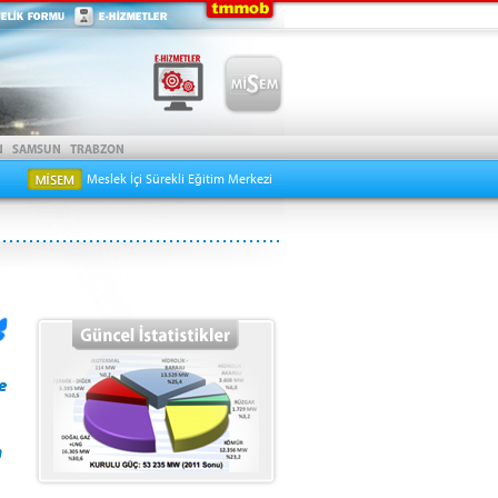
Meslek İçi Sürekli Eğitim Merkezi
e
n