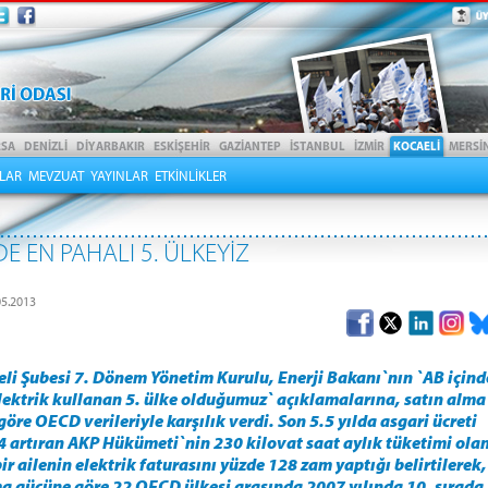
LAR
MEVZUAT
YAYINLAR
ETKİNLİKLER
E EN PAHALI 5. ÜLKEYİZ
5.2013
i Şubesi 7. Dönem Yönetim Kurulu, Enerji Bakanı`nın `AB içind
lektrik kullanan 5. ülke olduğumuz` açıklamalarına, satın alma
öre OECD verileriyle karşılık verdi. Son 5.5 yılda asgari ücreti
4 artıran AKP Hükümeti`nin 230 kilovat saat aylık tüketimi ola
bir ailenin elektrik faturasını yüzde 128 zam yaptığı belirtilerek,
ma gücüne göre 22 OECD ülkesi arasında 2007 yılında 10. sırada