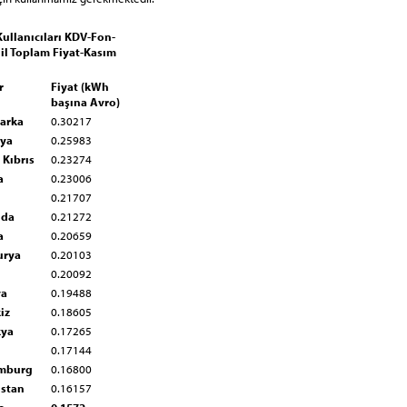
ullanıcıları KDV-Fon-
il Toplam Fiyat-Kasım
r
Fiyat (kWh
başına Avro)
arka
0.30217
ya
0.25983
Kıbrıs
0.23274
a
0.23006
0.21707
nda
0.21272
a
0.20659
urya
0.20103
0.20092
ya
0.19488
iz
0.18605
kya
0.17265
0.17144
mburg
0.16800
istan
0.16157
e
0.1572