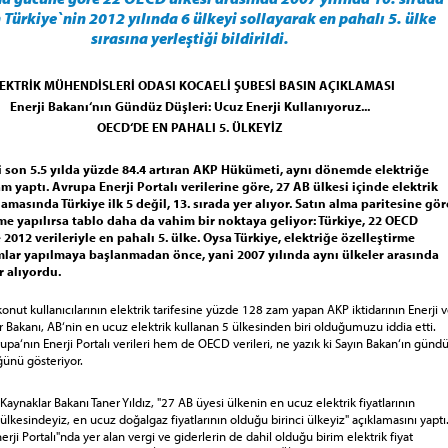
 Türkiye`nin 2012 yılında 6 ülkeyi sollayarak en pahalı 5. ülke
sırasına yerleştiği bildirildi.
EKTRİK MÜHENDİSLERİ ODASI KOCAELİ ŞUBESİ BASIN AÇIKLAMASI
Enerji Bakanı‘nın Gündüz Düşleri: Ucuz Enerji Kullanıyoruz...
OECD‘DE EN PAHALI 5. ÜLKEYİZ
i son 5.5 yılda yüzde 84.4 artıran AKP Hükümeti, aynı dönemde elektriğe
m yaptı. Avrupa Enerji Portalı verilerine göre, 27 AB ülkesi içinde elektrik
alamasında Türkiye ilk 5 değil, 13. sırada yer alıyor. Satın alma paritesine gör
e yapılırsa tablo daha da vahim bir noktaya geliyor: Türkiye, 22 OECD
 2012 verileriyle en pahalı 5. ülke. Oysa Türkiye, elektriğe özelleştirme
lar yapılmaya başlanmadan önce, yani 2007 yılında aynı ülkeler arasında
r alıyordu.
konut kullanıcılarının elektrik tarifesine yüzde 128 zam yapan AKP iktidarının Enerji 
r Bakanı, AB‘nin en ucuz elektrik kullanan 5 ülkesinden biri olduğumuzu iddia etti.
a‘nın Enerji Portalı verileri hem de OECD verileri, ne yazık ki Sayın Bakan‘ın günd
ğünü gösteriyor.
i Kaynaklar Bakanı Taner Yıldız, "27 AB üyesi ülkenin en ucuz elektrik fiyatlarının
 ülkesindeyiz, en ucuz doğalgaz fiyatlarının olduğu birinci ülkeyiz" açıklamasını yaptı
erji Portalı"nda yer alan vergi ve giderlerin de dahil olduğu birim elektrik fiyat