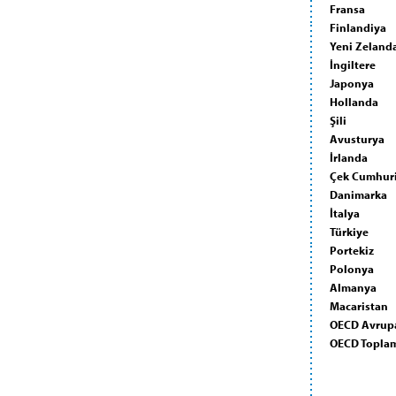
Fransa
Finlandiya
Yeni Zeland
İngiltere
Japonya
Hollanda
Şili
Avusturya
İrlanda
Çek Cumhuri
Danimarka
İtalya
Türkiye
Portekiz
Polonya
Almanya
Macaristan
OECD Avrup
OECD Topla