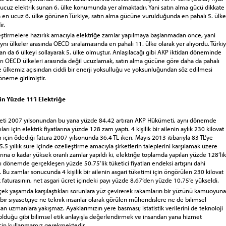
ucuz elektrik sunan 6. ülke konumunda yer almaktadır. Yani satın alma gücü dikkate
 en ucuz 6. ülke görünen Türkiye, satın alma gücüne vurulduğunda en pahalı 5. ülke
r.
leştirmelere hazırlık amacıyla elektriğe zamlar yapılmaya başlanmadan önce, yani
ynı ülkeler arasında OECD sıralamasında en pahalı 11. ülke olarak yer alıyordu. Türki
r an da 6 ülkeyi sollayarak 5. ülke olmuştur. Anlaşılacağı gibi AKP iktidarı döneminde
ları OECD ülkeleri arasında değil ucuzlamak, satın alma gücüne göre daha da pahalı
e ülkemiz açısından ciddi bir enerji yoksulluğu ve yoksunluğundan söz edilmesi
neme girilmiştir.
in Yüzde 11‘i Elektriğe
reti 2007 yılsonundan bu yana yüzde 84.42 artıran AKP Hükümeti, aynı dönemde
ları için elektrik fiyatlarına yüzde 128 zam yaptı. 4 kişilik bir ailenin aylık 230 kilovat
m için ödediği fatura 2007 yılsonunda 36.4 TL iken, Mayıs 2013 itibarıyla 83 TL‘ye
 5.5 yıllık süre içinde özelleştirme amacıyla şirketlerin taleplerini karşılamak üzere
larına o kadar yüksek oranlı zamlar yapıldı ki, elektriğe toplamda yapılan yüzde 128‘lik
 dönemde gerçekleşen yüzde 50.75‘lik tüketici fiyatları endeksi artışını dahi
ı. Bu zamlar sonucunda 4 kişilik bir ailenin asgari tüketimi için öngörülen 230 kilovat
ik faturasının, net asgari ücret içindeki payı yüzde 8.67‘den yüzde 10.75‘e yükseldi.
rçek yaşamda karşılaştıkları sorunlara yüz çevirerek rakamların bir yüzünü kamuoyuna
bir siyasetçiye ne teknik insanlar olarak görülen mühendislere ne de bilimsel
şan uzmanlara yakışmaz. Ayaklarımızın yere basması; istatistik verilerini de teknoloji
olduğu gibi bilimsel etik anlayışla değerlendirmek ve insandan yana hizmet
çin kullanmamız gerekmektedir.