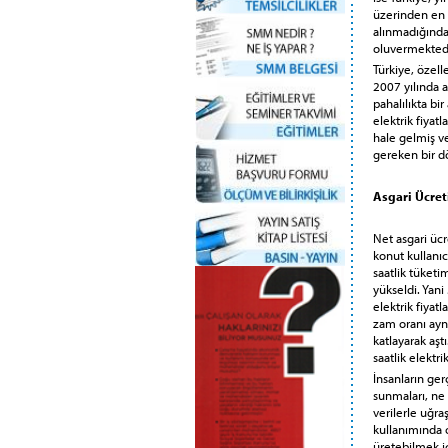
üzerinden en 
alınmadığında
oluvermektedi
Türkiye, özel
2007 yılında a
pahalılıkta bi
elektrik fiyat
hale gelmiş v
gereken bir dö
Asgari Ücret
Net asgari üc
konut kullanıcı
saatlik tüketi
yükseldi. Yani
elektrik fiyat
zam oranı aynı
katlayarak aşt
saatlik elektr
İnsanların ge
sunmaları, ne 
verilerle uğra
kullanımında 
üretebilmek i