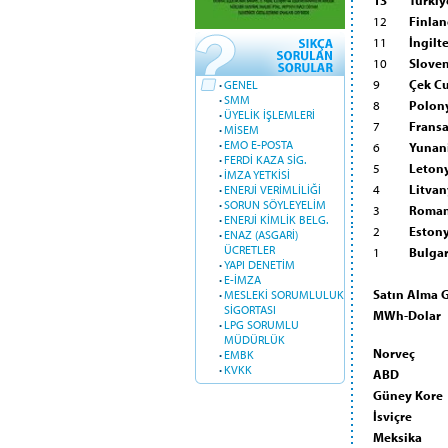
12
Finlan
11
İngilt
10
Slove
9
Çek C
·
GENEL
·
SMM
8
Polon
·
ÜYELİK İŞLEMLERİ
7
Frans
·
MİSEM
·
EMO E-POSTA
6
Yunan
·
FERDİ KAZA SİG.
5
Leton
·
İMZA YETKİSİ
4
Litvan
·
ENERJİ VERİMLİLİĞİ
·
SORUN SÖYLEYELİM
3
Roma
·
ENERJİ KİMLİK BELG.
2
Eston
·
ENAZ (ASGARİ)
ÜCRETLER
1
Bulgar
·
YAPI DENETİM
·
E-İMZA
Satın Alma G
·
MESLEKİ SORUMLULUK
SİGORTASI
MWh-Dolar
·
LPG SORUMLU
MÜDÜRLÜK
Norveç
·
EMBK
·
KVKK
ABD
Güney Kore
İsviçre
Meksika