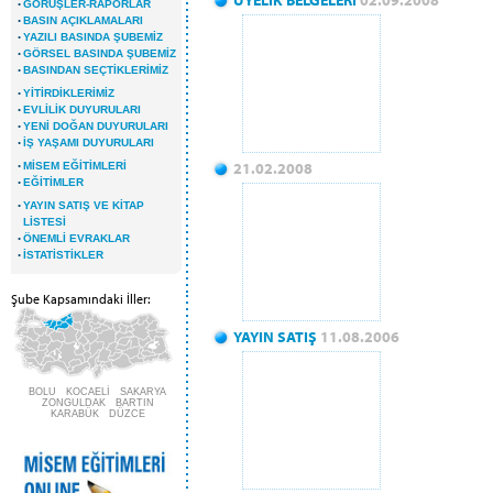
ÜYELİK BELGELERİ
02.09.2008
·
GÖRÜŞLER-RAPORLAR
·
BASIN AÇIKLAMALARI
·
YAZILI BASINDA ŞUBEMİZ
·
GÖRSEL BASINDA ŞUBEMİZ
·
BASINDAN SEÇTİKLERİMİZ
·
YİTİRDİKLERİMİZ
·
EVLİLİK DUYURULARI
·
YENİ DOĞAN DUYURULARI
·
İŞ YAŞAMI DUYURULARI
·
21.02.2008
MİSEM EĞİTİMLERİ
·
EĞİTİMLER
·
YAYIN SATIŞ VE KİTAP
LİSTESİ
·
ÖNEMLİ EVRAKLAR
·
İSTATİSTİKLER
Şube Kapsamındaki İller:
YAYIN SATIŞ
11.08.2006
BOLU KOCAELİ SAKARYA
ZONGULDAK BARTIN
KARABÜK DÜZCE