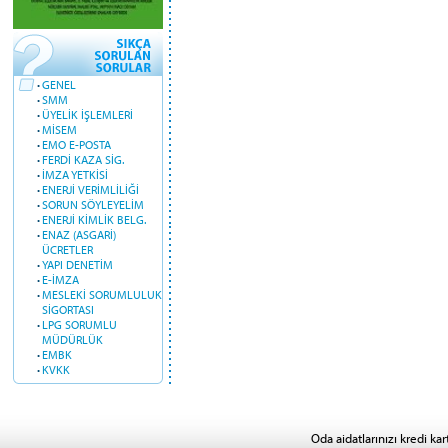
·
GENEL
·
SMM
·
ÜYELİK İŞLEMLERİ
·
MİSEM
·
EMO E-POSTA
·
FERDİ KAZA SİG.
·
İMZA YETKİSİ
·
ENERJİ VERİMLİLİĞİ
·
SORUN SÖYLEYELİM
·
ENERJİ KİMLİK BELG.
·
ENAZ (ASGARİ)
ÜCRETLER
·
YAPI DENETİM
·
E-İMZA
·
MESLEKİ SORUMLULUK
SİGORTASI
·
LPG SORUMLU
MÜDÜRLÜK
·
EMBK
·
KVKK
Oda aidatlarınızı kredi kar