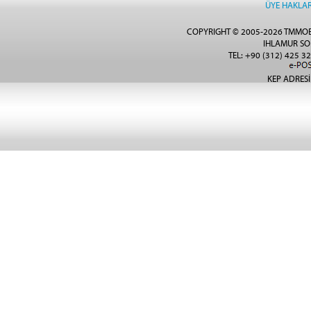
ÜYE HAKLAR
COPYRIGHT © 2005-2026 TMMOB
IHLAMUR SO
TEL: +90 (312) 425 32
KEP ADRESİ