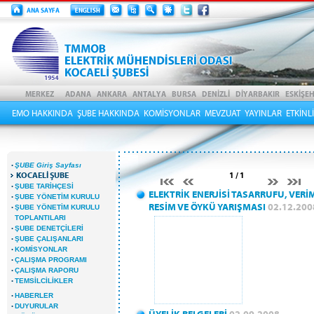
EMO HAKKINDA
ŞUBE HAKKINDA
KOMİSYONLAR
MEVZUAT
YAYINLAR
ETKİNL
·
ŞUBE Giriş Sayfası
KOCAELİ ŞUBE
1 / 1
·
ŞUBE TARİHÇESİ
ELEKTRİK ENERJİSİ TASARRUFU, VERİ
·
ŞUBE YÖNETİM KURULU
RESİM VE ÖYKÜ YARIŞMASI
02.12.200
·
ŞUBE YÖNETİM KURULU
TOPLANTILARI
·
ŞUBE DENETÇİLERİ
·
ŞUBE ÇALIŞANLARI
·
KOMİSYONLAR
·
ÇALIŞMA PROGRAMI
·
ÇALIŞMA RAPORU
·
TEMSİLCİLİKLER
·
HABERLER
·
DUYURULAR