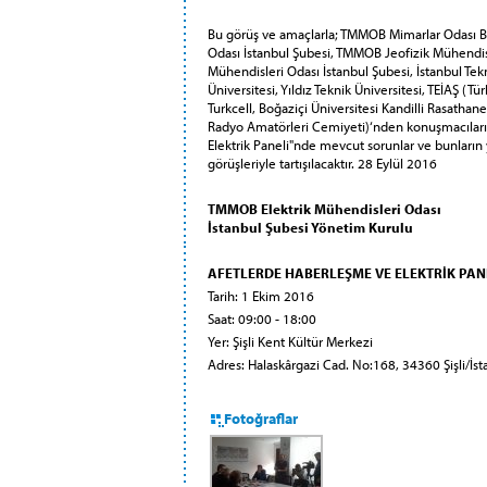
Bu görüş ve amaçlarla; TMMOB Mimarlar Odası 
Odası İstanbul Şubesi, TMMOB Jeofizik Mühendis
Mühendisleri Odası İstanbul Şubesi, İstanbul Tek
Üniversitesi, Yıldız Teknik Üniversitesi, TEİAŞ (Tü
Turkcell, Boğaziçi Üniversitesi Kandilli Rasath
Radyo Amatörleri Cemiyeti)‘nden konuşmacıları
Elektrik Paneli"nde mevcut sorunlar ve bunların 
görüşleriyle tartışılacaktır. 28 Eylül 2016
TMMOB Elektrik Mühendisleri Odası
İstanbul Şubesi Yönetim Kurulu
AFETLERDE HABERLEŞME VE ELEKTRİK PAN
Tarih: 1 Ekim 2016
Saat: 09:00 - 18:00
Yer: Şişli Kent Kültür Merkezi
Adres: Halaskârgazi Cad. No:168, 34360 Şişli/İst
Fotoğraflar