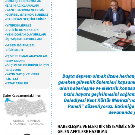
·
GÖRÜŞLER-RAPORLAR
·
BASIN AÇIKLAMALARI
·
YAZILI BASINDA ŞUBEMİZ
·
GÖRSEL BASINDA ŞUBEMİZ
·
BASINDAN SEÇTİKLERİMİZ
·
YİTİRDİKLERİMİZ
·
EVLİLİK DUYURULARI
·
YENİ DOĞAN DUYURULARI
·
İŞ YAŞAMI DUYURULARI
·
MİSEM EĞİTİMLERİ
·
EĞİTİMLER
·
İŞ VE ELEMAN ARAYANLAR
·
SMM NEDİR?
·
ÖLÇÜM VE BİLİRKİŞİLİK İÇİN
BAŞVURU
·
YAYIN SATIŞ VE KİTAP
Başta deprem olmak üzere herhangi
LİSTESİ
gereken güvenlik önlemleri kapsamı
·
İSTATİSTİKLER
alan haberleşme ve elektrik konus
hızla hayata geçirilmesini sağlam
Şube Kapsamındaki İller:
Belediyesi Kent Kültür Merkezi’n
Paneli” düzenliyoruz. Etkinliğe
devamında y
EDİRNE İSTANBUL
KIRKLARELİ TEKİRDAĞ
HABERLEŞME VE ELEKTRİK SİSTEMİMİZ GÜN
GELEN AFETLERE HAZIR MI?