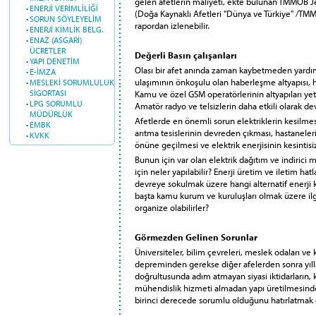
gelen afetlerin maliyeti, ekte bulunan TMMOB Je
·
ENERJİ VERİMLİLİĞİ
(Doğa Kaynaklı Afetleri "Dünya ve Türkiye" /TMM
·
SORUN SÖYLEYELİM
rapordan izlenebilir.
·
ENERJİ KİMLİK BELG.
·
ENAZ (ASGARİ)
ÜCRETLER
Değerli Basın çalışanları
·
YAPI DENETİM
Olası bir afet anında zaman kaybetmeden yardım 
·
E-İMZA
ulaşımının önkoşulu olan haberleşme altyapısı, h
·
MESLEKİ SORUMLULUK
SİGORTASI
Kamu ve özel GSM operatörlerinin altyapıları yet
·
LPG SORUMLU
Amatör radyo ve telsizlerin daha etkili olarak dev
MÜDÜRLÜK
Afetlerde en önemli sorun elektriklerin kesilmes
·
EMBK
arıtma tesislerinin devreden çıkması, hastanel
·
KVKK
önüne geçilmesi ve elektrik enerjisinin kesintis
Bunun için var olan elektrik dağıtım ve indirici 
için neler yapılabilir? Enerji üretim ve iletim h
devreye sokulmak üzere hangi alternatif enerji ka
başta kamu kurum ve kuruluşları olmak üzere ilgil
organize olabilirler?
Görmezden Gelinen Sorunlar
Üniversiteler, bilim çevreleri, meslek odaları 
depreminden gerekse diğer afelerden sonra yıll
doğrultusunda adım atmayan siyasi iktidarların,
mühendislik hizmeti almadan yapı üretilmesinden
birinci derecede sorumlu olduğunu hatırlatmak 