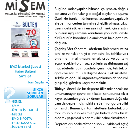
Bugüne kadar yapılan bilimsel çalışmalar, doğal 
patlama ve fırtınalar gibi doğal olayların oluşum
Özellikle bunların önlenmesi açısından yapılabilec
afetlerin önceden tahmin edilebilir olması, yıkı
üzerindeki etkilerini en aza indirmek için araştırm
bunların uygulamaya konulması yönünde, devlet
türlü gücün koordineli olarak etkin hale getiri
değildir.
Çağdaş Afet Yönetimi, afetlerin önlenmesi ve zara
tehlike ve risklerin iyi bilinmesini, bu tehlike 
önlemlerinin alınmasını, en akılcı yol ve yönteml
açabilecekleri olumsuz etkilerin azaltılmasını s
EMO İstanbul Şubesi
mücadeledir. Bu mücadele içerisinde, tek tek bi
Haber Bülteni
görev ve sorumluluk düşmektedir. Çok sık afete
SAYI: 84
sektör ve gönüllü organizasyonlarının da soruml
Tüm Sayılar
girişildiği gözden kaçırılmamalıdır.
Türkiye, öncelikle bir deprem ülkesidir ancak so
umursamayan çevre politikaları sonucunda sık s
kaybı açısından giderek önem kazanan doğa olayl
·
GENEL
yanı da deprem dışındaki afetlerin öngörülebili
·
SMM
olmasıdır. Bunun için tüm afetlerin bütünlüklü b
·
ÜYELİK İŞLEMLERİ
toplumun bütün kesimleriyle birlikte ortak bir st
·
MİSEM
giderek yaşamsal bir gereklilik halini almaktadır.
·
EMO E-POSTA
·
FERDİ KAZA SİG.
Deprem dışındaki afetlerin son 20 yılda yol açtı
·
İMZA YETKİSİ