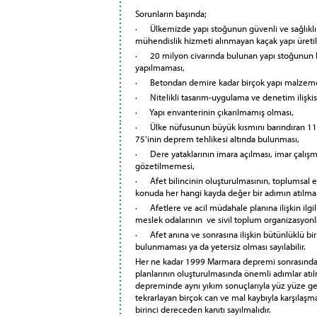
Sorunların başında;
· Ülkemizde yapı stoğunun güvenli ve sağlıklı 
mühendislik hizmeti alınmayan kaçak yapı üreti
· 20 milyon civarında bulunan yapı stoğunun 
yapılmaması,
· Betondan demire kadar birçok yapı malzemesi
· Nitelikli tasarım-uygulama ve denetim ilişkis
· Yapı envanterinin çıkarılmamış olması,
· Ülke nüfusunun büyük kısmını barındıran 11 
75‘inin deprem tehlikesi altında bulunması,
· Dere yataklarının imara açılması, imar çalışma
gözetilmemesi,
· Afet bilincinin oluşturulmasının, toplumsal e
konuda her hangi kayda değer bir adımın atılma
· Afetlere ve acil müdahale planına ilişkin ilgil
meslek odalarının ve sivil toplum organizasyonla
· Afet anına ve sonrasına ilişkin bütünlüklü bir 
bulunmaması ya da yetersiz olması sayılabilir.
Her ne kadar 1999 Marmara depremi sonrasında
planlarının oluşturulmasında önemli adımlar atıl
depreminde aynı yıkım sonuçlarıyla yüz yüze ge
tekrarlayan birçok can ve mal kaybıyla karşılaş
birinci dereceden kanıtı sayılmalıdır.