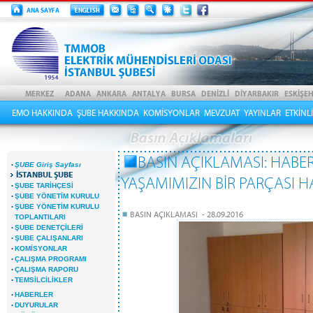
EMO HAKKINDA
ŞUBE HAKKINDA
KOMİSYONLAR
MEVZUAT
YAYINLAR
ETKİNL
BASIN AÇIKLAMASI: HABE
·
ŞUBE Giriş Sayfası
İSTANBUL ŞUBE
YAŞAMIMIZIN BİR PARÇASI H
·
ŞUBE TARİHÇESİ
·
ŞUBE YÖNETİM KURULU
·
ŞUBE YÖNETİM KURULU
BASIN AÇIKLAMASI - 28.09.2016
TOPLANTILARI
·
ŞUBE DENETÇİLERİ
·
ŞUBE ÇALIŞANLARI
·
KOMİSYONLAR
·
ÇALIŞMA PROGRAMI
·
ÇALIŞMA RAPORU
·
TEMSİLCİLİKLER
·
HABERLER
·
DUYURULAR