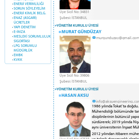
·
ENERJİ VERİMLİLİĞİ
·
SORUN SÖYLEYELİM
Üye Sicil No: 34831
·
ENERJİ KİMLİK BELG.
·
ENAZ (ASGARİ)
Şubesi: İSTANBUL
ÜCRETLER
>
YÖNETİM KURULU ÜYESİ
·
YAPI DENETİM
MURAT GÜNDÜZAY
·
E-İMZA
·
MESLEKİ SORUMLULUK
SİGORTASI
·
LPG SORUMLU
MÜDÜRLÜK
·
EMBK
·
KVKK
Üye Sicil No: 39806
Şubesi: İSTANBUL
>
YÖNETİM KURULU ÜYESİ
HASAN AKSU
1986 yılında Tokat`ta doğdu. 
Mühendisliği bölümünde tam
disiplinlerinin bütüncül yapı
sürdürerek; 2019 yılında Niş
aynı üniversitenin İnşaat M
2012 yılından itibaren mühen
ve teknik danışmanlık alanla
Üye Sicil No: 47533