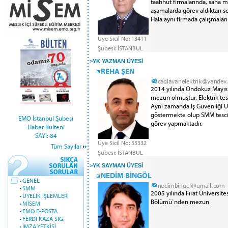
taahhüt firmalarında, saha m
aşamalarda görev aldıktan so
Hala aynı firmada çalışmalar
Üye Sicil No: 13411
Şubesi: İSTANBUL
>
YK YAZMAN ÜYESİ
REHA ŞEN
2014 yılında Ondokuz Mayıs 
mezun olmuştur. Elektrik tesi
Aynı zamanda İş Güvenliği Uz
göstermekte olup SMM tescili
EMO İstanbul Şubesi
görev yapmaktadır.
Haber Bülteni
SAYI: 84
Üye Sicil No: 55332
Tüm Sayılar
Şubesi: İSTANBUL
>
YK SAYMAN ÜYESİ
NEDİM BİNGÖL
·
GENEL
·
SMM
2005 yılında Fırat Üniversite
·
ÜYELİK İŞLEMLERİ
Bölümü`nden mezun
·
MİSEM
·
EMO E-POSTA
·
FERDİ KAZA SİG.
·
İMZA YETKİSİ