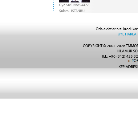
Üye Sicil No: 94477
Şubesi: İSTANBUL
Oda aidatlarınızı kredi kar
ÜYE HAKLAR
COPYRIGHT © 2005-2026 TMMOB
IHLAMUR SO
TEL: +90 (312) 425 32
KEP ADRESİ