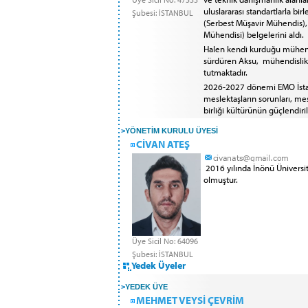
uluslararası standartlarla bi
Şubesi: İSTANBUL
(Serbest Müşavir Mühendis), 
Mühendisi) belgelerini aldı.
Halen kendi kurduğu mühendis
sürdüren Aksu, mühendislik e
tutmaktadır.
2026-2027 dönemi EMO İstanb
meslektaşların sorunları, mesl
birliği kültürünün güçlendir
>
YÖNETİM KURULU ÜYESİ
CİVAN ATEŞ
2016 yılında İnönü Üniversi
olmuştur.
Üye Sicil No: 64096
Şubesi: İSTANBUL
Yedek Üyeler
>
YEDEK ÜYE
MEHMET VEYSİ ÇEVRİM