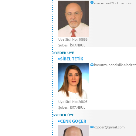
Üye Sicil No: 10886
Şubesi: İSTANBUL
>
YEDEK ÜYE
SİBEL TETİK
Üye Sicil No: 26805
Şubesi: İSTANBUL
>
YEDEK ÜYE
CENK GÖÇER