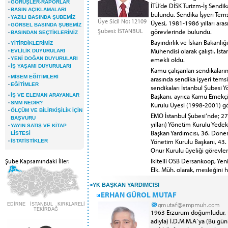
·
GÖRÜŞLER-RAPORLAR
İTÜ‘de DİSK Turizm-İş Sendik
·
BASIN AÇIKLAMALARI
bulundu. Sendika İşyeri Tems
·
YAZILI BASINDA ŞUBEMİZ
Üye Sicil No: 12109
Üyesi, 1981-1986 yılları arası
·
GÖRSEL BASINDA ŞUBEMİZ
Şubesi: İSTANBUL
görevlerinde bulundu.
·
BASINDAN SEÇTİKLERİMİZ
Bayındırlık ve İskan Bakanlığ
·
YİTİRDİKLERİMİZ
·
Mühendisi olarak çalıştı. İs
EVLİLİK DUYURULARI
·
emekli oldu.
YENİ DOĞAN DUYURULARI
·
İŞ YAŞAMI DUYURULARI
Kamu çalışanları sendikaları
·
MİSEM EĞİTİMLERİ
arasında sendika işyeri temsil
·
EĞİTİMLER
sendikaları İstanbul Şubesi
·
Başkanı, ayrıca Kamu Emekçi
İŞ VE ELEMAN ARAYANLAR
·
SMM NEDİR?
Kurulu Üyesi (1998-2001) g
·
ÖLÇÜM VE BİLİRKİŞİLİK İÇİN
EMO İstanbul Şubesi‘nde; 2
BAŞVURU
yılları) Yönetim Kurulu Yed
·
YAYIN SATIŞ VE KİTAP
Başkan Yardımcısı, 36. Döne
LİSTESİ
·
Yönetim Kurulu Başkanı, 4
İSTATİSTİKLER
Onur Kurulu üyeliği görevleri
İkitelli OSB Dersankoop, Yen
Şube Kapsamındaki İller:
Elk. Müh. olarak, mesleğini h
>
YK BAŞKAN YARDIMCISI
ERHAN GÜROL MUTAF
EDİRNE İSTANBUL KIRKLARELİ
TEKİRDAĞ
1963 Erzurum doğumludur, Er
adıyla) İ.D.M.M.A`ya (Bu günk