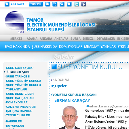
EMO HAKKINDA
ŞUBE HAKKINDA
KOMİSYONLAR
MEVZUAT
YAYINLAR
ETKİNL
ŞUBE YÖNETİM KURULU
·
ŞUBE Giriş Sayfası
İSTANBUL ŞUBE
·
ŞUBE TARİHÇESİ
>
45. DÖNEM
·
ŞUBE YÖNETİM KURULU
·
Üyeler
ŞUBE YÖNETİM KURULU
TOPLANTILARI
·
ŞUBE DENETÇİLERİ
>
YÖNETİM KURULU BAŞKANI
·
ŞUBE ÇALIŞANLARI
ERHAN KARAÇAY
·
KOMİSYONLAR
·
ÇALIŞMA PROGRAMI
Gemerek‘de 1957 yılında doğ
·
ÇALIŞMA RAPORU
·
TEMSİLCİLİKLER
Kabataş Erkek Lisesi‘nden son
Akım Bölümü‘nden 1983 yıl
·
HABERLER
·
DUYURULAR
İTÜ‘de öğrenciliği süresince 