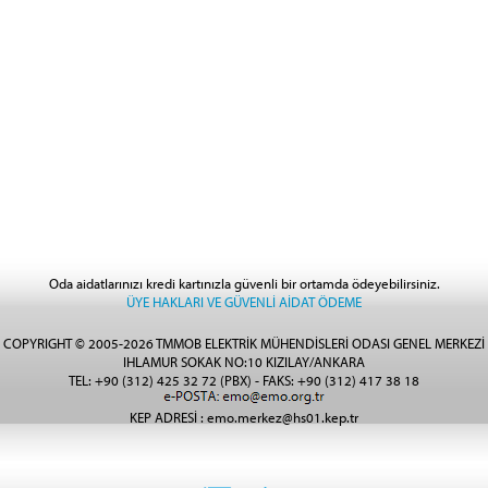
Oda aidatlarınızı kredi kartınızla güvenli bir ortamda ödeyebilirsiniz.
ÜYE HAKLARI VE GÜVENLİ AİDAT ÖDEME
COPYRIGHT © 2005-2026 TMMOB ELEKTRİK MÜHENDİSLERİ ODASI GENEL MERKEZİ
IHLAMUR SOKAK NO:10 KIZILAY/ANKARA
TEL: +90 (312) 425 32 72 (PBX) - FAKS: +90 (312) 417 38 18
KEP ADRESİ : emo.merkez@hs01.kep.tr