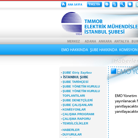
EMO HAKKINDA
ŞUBE HAKKINDA
KOMİSYON
EMO YÖ
·
ŞUBE Giriş Sayfası
İSTANBUL ŞUBE
·
ŞUBE TARİHÇESİ
·
ŞUBE YÖNETİM KURULU
·
ŞUBE YÖNETİM KURULU
EMO Yönetim K
TOPLANTILARI
·
yayınlanacak N
ŞUBE DENETÇİLERİ
·
ŞUBE ÇALIŞANLARI
yanıtlayacaktır
·
KOMİSYONLAR
yanıtlayacaktır
·
ÇALIŞMA PROGRAMI
·
ÇALIŞMA RAPORU
·
TEMSİLCİLİKLER
·
HABERLER
·
DUYURULAR