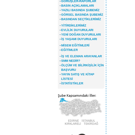
·
GÖRÜŞLER-RAPORLAR
·
BASIN AÇIKLAMALARI
·
YAZILI BASINDA ŞUBEMİZ
·
GÖRSEL BASINDA ŞUBEMİZ
·
BASINDAN SEÇTİKLERİMİZ
·
YİTİRDİKLERİMİZ
·
EVLİLİK DUYURULARI
·
YENİ DOĞAN DUYURULARI
·
İŞ YAŞAMI DUYURULARI
·
MİSEM EĞİTİMLERİ
·
EĞİTİMLER
·
İŞ VE ELEMAN ARAYANLAR
·
SMM NEDİR?
·
ÖLÇÜM VE BİLİRKİŞİLİK İÇİN
BAŞVURU
·
YAYIN SATIŞ VE KİTAP
LİSTESİ
·
İSTATİSTİKLER
Şube Kapsamındaki İller:
EDİRNE İSTANBUL
KIRKLARELİ TEKİRDAĞ