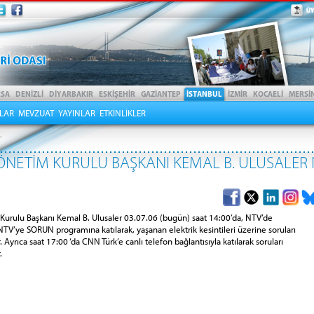
LAR
MEVZUAT
YAYINLAR
ETKİNLİKLER
NETİM KURULU BAŞKANI KEMAL B. ULUSALER 
urulu Başkanı Kemal B. Ulusaler 03.07.06 (bugün) saat 14:00’da, NTV’de
TV’ye SORUN programına katılarak, yaşanan elektrik kesintileri üzerine soruları
. Ayrıca saat 17:00 ‘da CNN Türk’e canlı telefon bağlantısıyla katılarak soruları
.