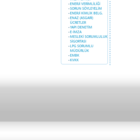
·
ENERJİ VERİMLİLİĞİ
·
SORUN SÖYLEYELİM
·
ENERJİ KİMLİK BELG.
·
ENAZ (ASGARİ)
ÜCRETLER
·
YAPI DENETİM
·
E-İMZA
·
MESLEKİ SORUMLULUK
SİGORTASI
·
LPG SORUMLU
MÜDÜRLÜK
·
EMBK
·
KVKK