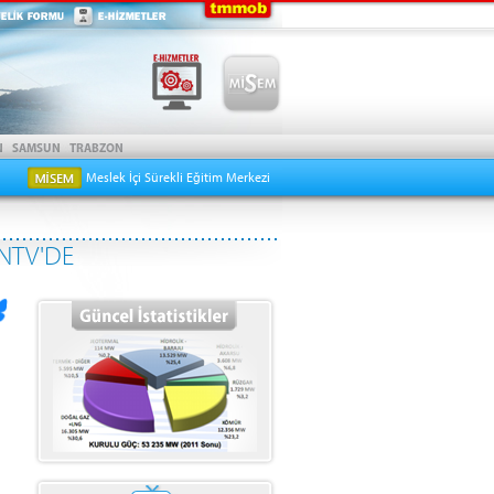
Meslek İçi Sürekli Eğitim Merkezi
NTV'DE