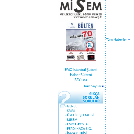
Tüm Haberler
EMO İstanbul Şubesi
Haber Bülteni
SAYI: 84
Tüm Sayılar
·
GENEL
·
SMM
·
ÜYELİK İŞLEMLERİ
·
MİSEM
·
EMO E-POSTA
·
FERDİ KAZA SİG.
·
İMZA YETKİSİ