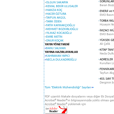
SORUNLAR
OLGUN SAKARYA
Baran Boz
KEMAL BEKİR ULUSALER
HAMZA KOÇ
ENERJİ ve
HACER ÖZTURA
EMO Basın
TAYFUN AKGÜL
TORBA YAS
TARIK ÖDEN
Hüseyin Yeş
FATİH KAYMAKÇIOĞLU
MEHMET BOZKIRLIOĞLU
İMZACI MÜ
YILMAZ KOCAOĞLU
EMO Basın
EMRE METİN
YÜKSEK GE
ONUR KOÇAK
Ali Çelik
YAYIN YÖNETMENİ
BANU SALMAN
KİTAP TANI
YAYINA HAZIRLAYANLAR
Necla Dulk
KAHRAMAN YAPICI
ADRESLER
NECLA DULKADİROĞLU
Kurulları L
FENNİKARİ
Tayfun Ak
453. SAYI
Derginin bü
Tüm "Elektrik Mühendisliği" Sayıları
PDF uzantılı Makale dosyalarını veya diğer Ek Dosyal
Acrobat® Reader®'ın bilgisayarınızda yüklü olması ge
Acrobat® Reader® yüklemek için