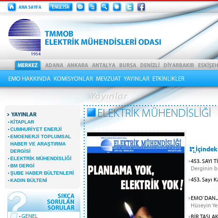
EMO HAKKINDA
KOMİSYONLAR
MEVZUAT
YAYINLAR
ETKİNLİKLER
ELEKTRİK MÜHENDİSLİĞİ
YAYINLAR
·
KİTAPLAR
·
CUMHURİYET ENERJİ
·
EMOENERJİ TOPLUMSAL
HABER VE ARAŞTIRMA
İçindek
DERGİSİ
·
ELEKTRİK MÜHENDİSLİĞİ
453. SAYI
·
BM DERGİ
Derginin bü
·
ŞUBE HABER BÜLTENLERİ
453. Sayı 
·
KADIN BÜLTENİ
EMO`DAN..
Hüseyin Yeş
·
GENEL
BİR TASLA