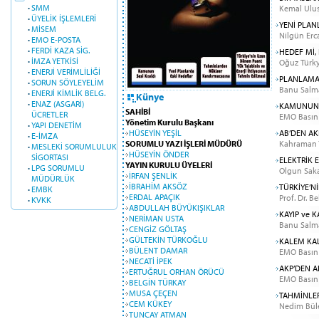
·
SMM
Kemal Ulus
·
ÜYELİK İŞLEMLERİ
YENİ PLAN
·
MİSEM
Nilgün Erc
·
EMO E-POSTA
·
FERDİ KAZA SİG.
HEDEF Mİ,
·
İMZA YETKİSİ
Oğuz Türk
·
ENERJİ VERİMLİLİĞİ
PLANLAMA 
·
SORUN SÖYLEYELİM
Banu Salm
·
ENERJİ KİMLİK BELG.
Künye
·
ENAZ (ASGARİ)
KAMUNUN S
SAHİBİ
ÜCRETLER
EMO Basın
Yönetim Kurulu Başkanı
·
YAPI DENETİM
HÜSEYİN YEŞİL
AB’DEN AK
·
E-İMZA
SORUMLU YAZI İŞLERİ MÜDÜRÜ
Kahraman Y
·
MESLEKİ SORUMLULUK
HÜSEYİN ÖNDER
SİGORTASI
ELEKTRİK 
YAYIN KURULU ÜYELERİ
·
LPG SORUMLU
Olgun Sak
İRFAN ŞENLİK
MÜDÜRLÜK
İBRAHİM AKSÖZ
TÜRKİYE’N
·
EMBK
ERDAL APAÇIK
Prof. Dr. B
·
KVKK
ABDULLAH BÜYÜKIŞIKLAR
KAYIP ve 
NERİMAN USTA
Banu Salm
CENGİZ GÖLTAŞ
GÜLTEKİN TÜRKOĞLU
KALEM KA
BÜLENT DAMAR
EMO Basın
NECATİ İPEK
AKP’DEN A
ERTUĞRUL ORHAN ÖRÜCÜ
EMO Basın
BELGİN TÜRKAY
MUSA ÇEÇEN
TAHMİNLE
CEM KÜKEY
Nedim Bül
TUNCAY ATMAN