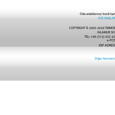
Oda aidatlarınızı kredi kar
ÜYE HAKLAR
COPYRIGHT © 2005-2026 TMMOB
IHLAMUR SO
TEL: +90 (312) 425 32
KEP ADRESİ
Diğer birimlerin