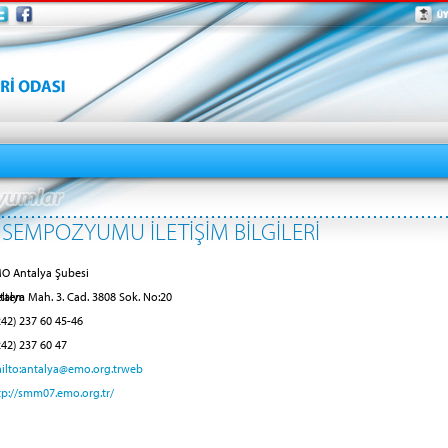
 SEMPOZYUMU İLETİŞİM BİLGİLERİ
O Antalya Şubesi
ltem Mah. 3. Cad. 3808 Sok. No:20
talya
242) 237 60 45-46
242) 237 60 47
ilto:antalya@emo.org.trweb
tp://smm07.emo.org.tr/