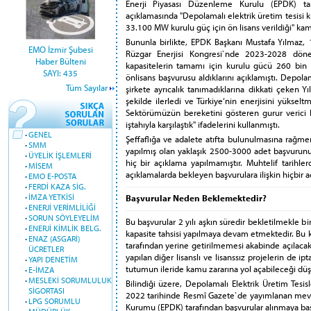
Enerji Piyasası Düzenleme Kurulu (EPDK) ta
açıklamasında "Depolamalı elektrik üretim tesisi
33.100 MW kurulu güç için ön lisans verildiği" kam
Bununla birlikte, EPDK Başkanı Mustafa Yılmaz
EMO İzmir Şubesi
Rüzgar Enerjisi Kongresi`nde 2023-2028 dönem
Haber Bülteni
kapasitelerin tamamı için kurulu gücü 260 bi
SAYI: 435
önlisans başvurusu aldıklarını açıklamıştı. Depola
Tüm Sayılar
şirkete ayrıcalık tanımadıklarına dikkati çeken Y
şekilde ilerledi ve Türkiye‘nin enerjisini yüksel
Sektörümüzün bereketini gösteren gurur verici b
iştahıyla karşılaştık" ifadelerini kullanmıştı.
·
GENEL
Şeffaflığa ve adalete atıfta bulunulmasına rağm
·
SMM
yapılmış olan yaklaşık 2500-3000 adet başvur
·
ÜYELİK İŞLEMLERİ
hiç bir açıklama yapılmamıştır. Muhtelif tarihl
·
MİSEM
açıklamalarda bekleyen başvurulara ilişkin hiçbir
·
EMO E-POSTA
·
FERDİ KAZA SİG.
·
İMZA YETKİSİ
Başvurular Neden Beklemektedir?
·
ENERJİ VERİMLİLİĞİ
·
SORUN SÖYLEYELİM
Bu başvurular 2 yılı aşkın süredir bekletilmekle bir
·
ENERJİ KİMLİK BELG.
kapasite tahsisi yapılmaya devam etmektedir. Bu k
·
ENAZ (ASGARİ)
tarafından yerine getirilmemesi akabinde açılacak
ÜCRETLER
yapılan diğer lisanslı ve lisanssız projelerin de 
·
YAPI DENETİM
tutumun ileride kamu zararına yol açabileceği dü
·
E-İMZA
·
MESLEKİ SORUMLULUK
Bilindiği üzere, Depolamalı Elektrik Üretim Tesis
SİGORTASI
2022 tarihinde Resmî Gazete`de yayımlanan mevzu
·
LPG SORUMLU
Kurumu (EPDK) tarafından başvurular alınmaya baş