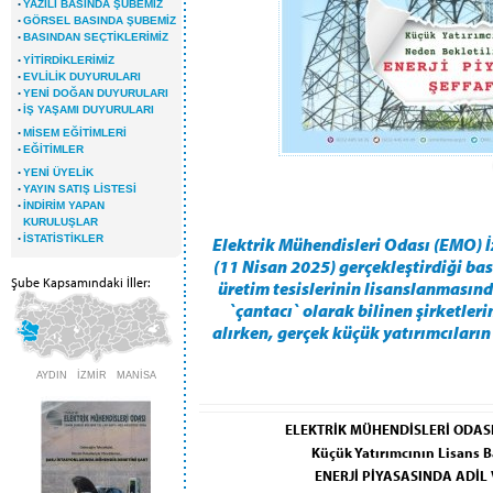
·
YAZILI BASINDA ŞUBEMİZ
·
GÖRSEL BASINDA ŞUBEMİZ
·
BASINDAN SEÇTİKLERİMİZ
·
YİTİRDİKLERİMİZ
·
EVLİLİK DUYURULARI
·
YENİ DOĞAN DUYURULARI
·
İŞ YAŞAMI DUYURULARI
·
MİSEM EĞİTİMLERİ
·
EĞİTİMLER
·
YENİ ÜYELİK
·
YAYIN SATIŞ LİSTESİ
·
İNDİRİM YAPAN
KURULUŞLAR
·
İSTATİSTİKLER
Elektrik Mühendisleri Odası (EMO) 
(11 Nisan 2025) gerçekleştirdiği ba
Şube Kapsamındaki İller:
üretim tesislerinin lisanslanmasın
`çantacı` olarak bilinen şirketleri
alırken, gerçek küçük yatırımcıların
AYDIN İZMİR MANİSA
ELEKTRİK MÜHENDİSLERİ ODASI
Küçük Yatırımcının Lisans B
ENERJİ PİYASASINDA ADİL