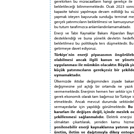
gerekirken bu müracaatların hangi gerekçe ile 
bekletileceği bilinmemektedir. Ocak 2023 sonrası
kapasite tahsisi yapılmaya devam edildiği bu 
yapmak isteyen başvuruda sunduğu teminat mek
gerçek yatırımcıların bekletilmesi ve kamuoyunun uğ
bu tutum tarafımızca anlamlandırılamamaktadır.
Enerji ve Tabii Kaynaklar Bakanı Alparslan Bayra
desteklendiği ve buna yönelik devletin hedefl
bekletilmesi bu politikayla ters düşmektedir. 
getirmeye davet ediyoruz.
Türkiye`nin enerji piyasasının öngörüleb
olabilmesi ancak ilgili kanun ve yönetm
uygulanması ile mümkün olacaktır. Büyük şir
küçük yatırımcıların gerekçesiz bir şeki
uymamaktadır.
Ülkemizde iktidar değişiminden ziyade bakanı
değişmesine yol açtığı bir ortamda ne yazık 
vermemektedir. Enerjinin hemen her sektör için h
gerek ekonomik olarak tam bağımsız bir Türkiye iç
etmektedir. Ancak mevcut durumda sektördek
sermayedarlar için yapıldığı görülmektedir.
Bu 
kararları ile değişen değil, içinde meslek od
şekillenmesi sağlanmalıdır.
Elektrik enerjisi 
olmaktan çıkartılarak, yeniden kamu hizmeti
yenilenebilir enerji kaynaklarına yatırım y
üretim, iletim ve dağıtımıyla dikey ente