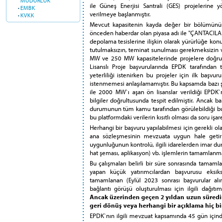
MÜDÜRLÜK
ile Güneş Enerjisi Santrali (GES) projelerine 
·
EMBK
verilmeye başlanmıştır.
·
KVKK
Mevcut kapasitenin kayda değer bir bölümünün, 
önceden haberdar olan piyasa adı ile "ÇANTACILAR"
depolama tesislerine ilişkin olarak yürürlüğe ko
tutulmaksızın, teminat sunulması gerekmeksizin 
MW ve 250 MW kapasitelerinde projelere doğruda
Lisanslı Proje başvurularında EPDK tarafında
yeterliliği istenirken bu projeler için ilk ba
istenmemesi anlaşılamamıştır. Bu kapsamda bazı şir
ile 2000 MW`ı aşan ön lisanslar verildiği EPDK
bilgiler doğrultusunda tespit edilmiştir. Ancak ba
durumunun tüm kamu tarafından görülebildiği bu
bu platformdaki verilerin kısıtlı olması da soru işar
Herhangi bir başvuru yapılabilmesi için gerekli o
ana sözleşmesinin mevzuata uygun hale getiril
uygunluğunun kontrolü, ilgili idarelerden imar duru
hat şeması, aplikasyon) vb. işlemlerin tamamlan
Bu çalışmaları belirli bir süre sonrasında tamam
yapan küçük yatırımcılardan başvurusu eksik
tamamlanan (Eylül 2023 sonrası başvurular alı
bağlantı görüşü oluşturulması için ilgili dağıtım
Ancak üzerinden geçen 2 yıldan uzun süred
geri dönüş veya herhangi bir açıklama hiç bi
EPDK`nın ilgili mevzuat kapsamında 45 gün için