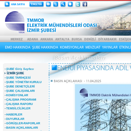
EMO HAKKINDA
ŞUBE HAKKINDA
KOMİSYONLAR
MEVZUAT
YAYINLAR
ETKİNL
ENERJİ PİYASASINDA ADİL
·
ŞUBE Giriş Sayfası
İZMİR ŞUBE
·
ŞUBE TARİHÇESİ
BASIN AÇIKLAMASI - 11.04.2025
·
ŞUBE YÖNETİM KURULU
·
ŞUBE DENETÇİLERİ
·
ŞUBE ÇALIŞANLARI
·
KOMİSYONLAR
·
ÇALIŞMA PROGRAMI
·
ÇALIŞMA RAPORU
·
TEMSİLCİLİKLER
·
HABERLER
·
DUYURULAR
·
GÖRÜŞLER-RAPORLAR
·
BASIN AÇIKLAMALARI