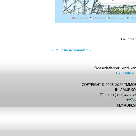
Okunma Sa
Tüm Basın Açıklamaları
Oda aidatlarınızı kredi kar
ÜYE HAKLAR
COPYRIGHT © 2005-2026 TMMOB
IHLAMUR SO
TEL: +90 (312) 425 32
KEP ADRESİ