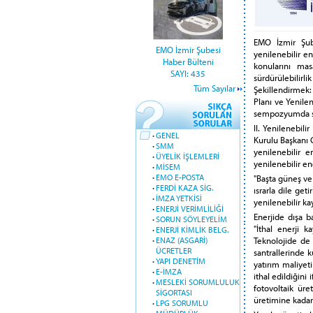
EMO İzmir Şube
EMO İzmir Şubesi
yenilenebilir en
Haber Bülteni
konularını mas
SAYI: 435
sürdürülebilirl
Tüm Sayılar
Şekillendirmek: 
Planı ve Yenilen
sempozyumda sek
II. Yenilenebil
·
GENEL
Kurulu Başkanı 
·
SMM
yenilenebilir e
·
ÜYELİK İŞLEMLERİ
yenilenebilir en
·
MİSEM
·
EMO E-POSTA
"Başta güneş ve 
·
FERDİ KAZA SİG.
ısrarla dile get
·
İMZA YETKİSİ
yenilenebilir k
·
ENERJİ VERİMLİLİĞİ
Enerjide dışa b
·
SORUN SÖYLEYELİM
"İthal enerji k
·
ENERJİ KİMLİK BELG.
Teknolojide de
·
ENAZ (ASGARİ)
ÜCRETLER
santrallerinde k
·
YAPI DENETİM
yatırım maliyet
·
E-İMZA
ithal edildiğini
·
MESLEKİ SORUMLULUK
fotovoltaik üre
SİGORTASI
üretimine kadar 
·
LPG SORUMLU