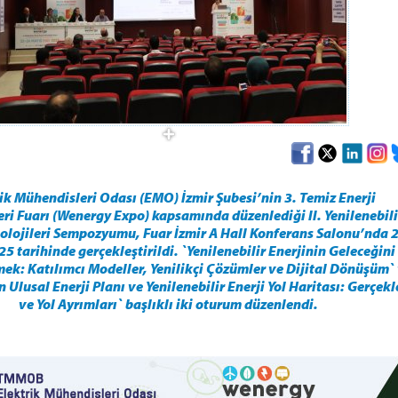
ik Mühendisleri Odası (EMO) İzmir Şubesi’nin 3. Temiz Enerji
eri Fuarı (Wenergy Expo) kapsamında düzenlediği II. Yenilenebili
nolojileri Sempozyumu, Fuar İzmir A Hall Konferans Salonu’nda 
5 tarihinde gerçekleştirildi. `Yenilenebilir Enerjinin Geleceğini
mek: Katılımcı Modeller, Yenilikçi Çözümler ve Dijital Dönüşüm`
n Ulusal Enerji Planı ve Yenilenebilir Enerji Yol Haritası: Gerçekl
ve Yol Ayrımları` başlıklı iki oturum düzenlendi.