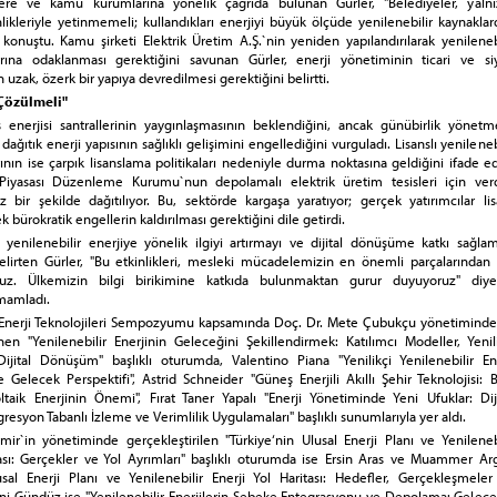
ere ve kamu kurumlarına yönelik çağrıda bulunan Gürler, "Belediyeler, yalnı
nlikleriyle yetinmemeli; kullandıkları enerjiyi büyük ölçüde yenilenebilir kaynakla
 konuştu. Kamu şirketi Elektrik Üretim A.Ş.`nin yeniden yapılandırılarak yenileneb
larına odaklanması gerektiğini savunan Gürler, enerji yönetiminin ticari ve siy
uzak, özerk bir yapıya devredilmesi gerektiğini belirtti.
 Çözülmeli"
 enerjisi santrallerinin yaygınlaşmasının beklendiğini, ancak günübirlik yönetme
 dağıtık enerji yapısının sağlıklı gelişimini engellediğini vurguladı. Lisanslı yenileneb
rının ise çarpık lisanslama politikaları nedeniyle durma noktasına geldiğini ifade 
i Piyasası Düzenleme Kurumu`nun depolamalı elektrik üretim tesisleri için verd
sız bir şekilde dağıtılıyor. Bu, sektörde kargaşa yaratıyor; gerçek yatırımcılar li
k bürokratik engellerin kaldırılması gerektiğini dile getirdi.
enilenebilir enerjiye yönelik ilgiyi artırmayı ve dijital dönüşüme katkı sağlam
elirten Gürler, "Bu etkinlikleri, mesleki mücadelemizin en önemli parçalarından b
ruz. Ülkemizin bilgi birikimine katkıda bulunmaktan gurur duyuyoruz" diye
mamladı.
ir Enerji Teknolojileri Sempozyumu kapsamında Doç. Dr. Mete Çubukçu yönetiminde 
en "Yenilenebilir Enerjinin Geleceğini Şekillendirmek: Katılımcı Modeller, Yenili
jital Dönüşüm" başlıklı oturumda, Valentino Piana "Yenilikçi Yenilenebilir Ene
 Gelecek Perspektifi", Astrid Schneider "Güneş Enerjili Akıllı Şehir Teknolojisi: 
taik Enerjinin Önemi", Fırat Taner Yapalı "Enerji Yönetiminde Yeni Ufuklar: Diji
syon Tabanlı İzleme ve Verimlilik Uygulamaları" başlıklı sunumlarıyla yer aldı.
`in yönetiminde gerçekleştirilen "Türkiye‘nin Ulusal Enerji Planı ve Yenilenebi
tası: Gerçekler ve Yol Ayrımları" başlıklı oturumda ise Ersin Aras ve Muammer Ar
usal Enerji Planı ve Yenilenebilir Enerji Yol Haritası: Hedefler, Gerçekleşmeler
Avni Gündüz ise "Yenilenebilir Enerjilerin Şebeke Entegrasyonu ve Depolama: Gelece