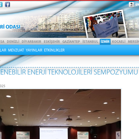
LAR
MEVZUAT
YAYINLAR
ETKİNLİKLER
NİLENEBİLİR ENERJİ TEKNOLOJİLERİ SEMPOZYUM
025