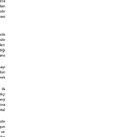
zca
rdan
ilir
asi
lik
ilir
eden
iği
sans
ayı
iri
rek
ilk
kçi
rji
Bina
tal
lir
gun
 ve
ğin