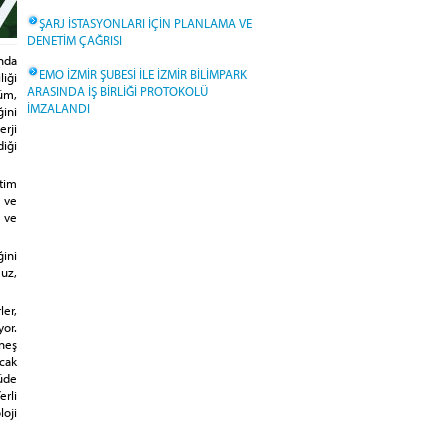
ŞARJ İSTASYONLARI İÇİN PLANLAMA VE
DENETİM ÇAĞRISI
nda
EMO İZMİR ŞUBESİ İLE İZMİR BİLİMPARK
liği
ARASINDA İŞ BİRLİĞİ PROTOKOLÜ
üm,
İMZALANDI
ğini
erji
diği
tim
 ve
 ve
ğini
muz,
er,
or.
neş
ncak
çüde
erli
oji