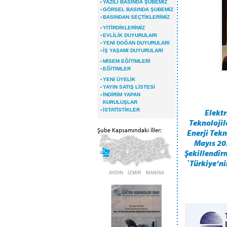
·
YAZILI BASINDA ŞUBEMİZ
·
GÖRSEL BASINDA ŞUBEMİZ
·
BASINDAN SEÇTİKLERİMİZ
·
YİTİRDİKLERİMİZ
·
EVLİLİK DUYURULARI
·
YENİ DOĞAN DUYURULARI
·
İŞ YAŞAMI DUYURULARI
·
MİSEM EĞİTİMLERİ
·
EĞİTİMLER
·
YENİ ÜYELİK
·
YAYIN SATIŞ LİSTESİ
·
İNDİRİM YAPAN
KURULUŞLAR
·
İSTATİSTİKLER
Elektr
Teknolojil
Şube Kapsamındaki İller:
Enerji Tek
Mayıs 202
Şekillendir
`Türkiye‘ni
AYDIN İZMİR MANİSA