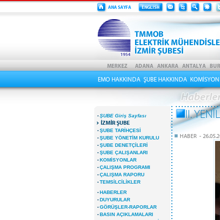
EMO HAKKINDA
ŞUBE HAKKINDA
KOMİSYON
II. YE
·
ŞUBE Giriş Sayfası
İZMİR ŞUBE
·
ŞUBE TARİHÇESİ
HABER - 26.05.2
·
ŞUBE YÖNETİM KURULU
·
ŞUBE DENETÇİLERİ
·
ŞUBE ÇALIŞANLARI
·
KOMİSYONLAR
·
ÇALIŞMA PROGRAMI
·
ÇALIŞMA RAPORU
·
TEMSİLCİLİKLER
·
HABERLER
·
DUYURULAR
·
GÖRÜŞLER-RAPORLAR
·
BASIN AÇIKLAMALARI