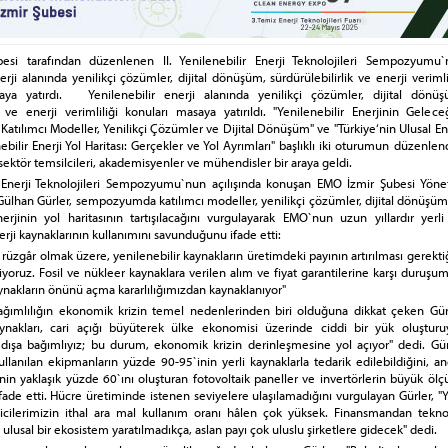
si tarafından düzenlenen II. Yenilenebilir Enerji Teknolojileri Sempozyumu`
erji alanında yenilikçi çözümler, dijital dönüşüm, sürdürülebilirlik ve enerji verimli
aya yatırdı. Yenilenebilir enerji alanında yenilikçi çözümler, dijital dönüş
ik ve enerji verimliliği konuları masaya yatırıldı. "Yenilenebilir Enerjinin Gelece
Katılımcı Modeller, Yenilikçi Çözümler ve Dijital Dönüşüm" ve "Türkiye‘nin Ulusal En
ebilir Enerji Yol Haritası: Gerçekler ve Yol Ayrımları" başlıklı iki oturumun düzenlen
tör temsilcileri, akademisyenler ve mühendisler bir araya geldi.
ir Enerji Teknolojileri Sempozyumu`nun açılışında konuşan EMO İzmir Şubesi Yöne
Gülhan Gürler, sempozyumda katılımcı modeller, yenilikçi çözümler, dijital dönüşüm
nerjinin yol haritasının tartışılacağını vurgulayarak EMO`nun uzun yıllardır yerli
erji kaynaklarının kullanımını savunduğunu ifade etti:
rüzgâr olmak üzere, yenilenebilir kaynakların üretimdeki payının artırılması gerekti
iriyoruz. Fosil ve nükleer kaynaklara verilen alım ve fiyat garantilerine karşı duruşu
aynakların önünü açma kararlılığımızdan kaynaklanıyor"
ağımlılığın ekonomik krizin temel nedenlerinden biri olduğuna dikkat çeken Gürl
aynakları, cari açığı büyüterek ülke ekonomisi üzerinde ciddi bir yük oluşturuy
 dışa bağımlıyız; bu durum, ekonomik krizin derinleşmesine yol açıyor" dedi. Gü
ullanılan ekipmanların yüzde 90-95`inin yerli kaynaklarla tedarik edilebildiğini, a
inin yaklaşık yüzde 60`ını oluşturan fotovoltaik paneller ve invertörlerin büyük öl
 ifade etti. Hücre üretiminde istenen seviyelere ulaşılamadığını vurgulayan Gürler, "Y
ticilerimizin ithal ara mal kullanım oranı hâlen çok yüksek. Finansmandan teknol
ulusal bir ekosistem yaratılmadıkça, aslan payı çok uluslu şirketlere gidecek" dedi.