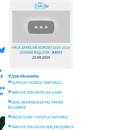
HALK ŞARKILARI KOROSU 2025-2026
DÖNEMİ BAŞLIYOR -
KAYIT
25.09.2025
r
25
Çok Okunanlar
ALPASLAN GÜZELİŞ’İ ANIYORUZ...
 ve
SMM ÜYE TOPLANTISI`NA ÇAĞRI
er
GENÇ MÜHENDİSLER YAZ PİKNİĞİ
BULUŞMASI
ERGUN ELGİN`İ SAYGIYLA ANIYORUZ
SMM ÜYE TOPLANTISI GERÇEKLEŞTİRİLDİ