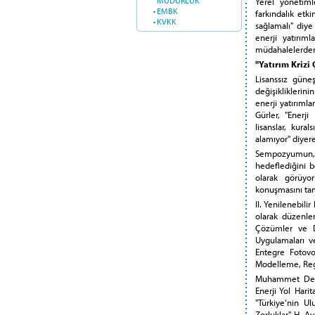
MÜDÜRLÜK
Yerel yönetiml
·
EMBK
farkındalık etki
·
KVKK
sağlamalı" diye
enerji yatırım
müdahalelerden 
"Yatırım Krizi
Lisanssız güneş
değişikliklerinin
enerji yatırımla
Gürler, "Enerj
lisanslar, kural
alamıyor" diyere
Sempozyumun, y
hedeflediğini b
olarak görüyo
konuşmasını ta
II. Yenilenebil
olarak düzenlen
Çözümler ve Di
Uygulamaları ve
Entegre Fotovol
Modelleme, Regre
Muhammet Demir
Enerji Yol Hari
"Türkiye‘nin Ul
Zorluklar", H. 